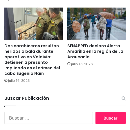
o
s
n
q
a
u
l
e
e
l
s
l
e
a
Dos carabineros resultan
SENAPRED declara Alerta
i
m
heridos a bala durante
Amarilla en la región de La
n
a
operativo en Valdivia:
Araucanía
t
r
detienen a presunto
julio 16, 2026
e
o
implicado en el crimen del
r
n
cabo Eugenio Naín
u
a
julio 16, 2026
r
v
b
o
a
t
Buscar Publicación
n
a
o
r
s
B
p
e
u
o
n
s
r