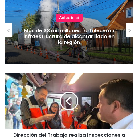
Actualidad
Más de $3 mil millones fortalecerán
infraestructura de alcantarillado en
la región
D
i
r
e
c
c
i
ó
n
Dirección del Trabajo realiza inspecciones a
d