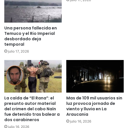
c
a
c
r
i
c
o
a
n
d
Una persona fallecida en
e
e
Temuco y el Rio Imperial
s
p
desbordado deja
a
a
temporal
b
r
julio 17, 2026
u
t
s
i
e
d
s
o
i
s
n
p
t
o
e
La caída de “El Rana”: el
Mas de 109 mil usuarios sin
l
presunto autor material
luz provoca jornada de
r
í
del crimen del cabo Naín
viento y lluvia en La
r
t
fue detenido tras balear a
Araucania
e
i
dos carabineros
g
julio 16, 2026
c
julio 16, 2026
i
o