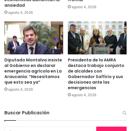
é
o
ansiedad
agosto 4, 2026
l
t
agosto 4, 2026
i
a
c
b
a
l
s
e
e
n
l
a
Diputado Montalva insiste
Presidenta de la AMRA
P
al Gobierno en declarar
destaca trabajo conjunto
l
emergencia agrícola en La
de alcaldes con
Araucanía: “Necesitamos
Gobernador Saffirio y sus
a
que esto sea ya”
decisiones ante las
z
emergencias
a
agosto 4, 2026
A
agosto 4, 2026
n
í
Buscar Publicación
b
a
l
B