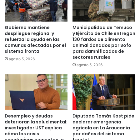
e
a
r
c
a
i
d
d
Gobierno mantiene
Municipalidad de Temuco
e
a
despliegue regional y
y Ejército de Chile entregan
l
d
refuerza la ayuda en las
130 fardos de alimento
a
comunas afectadas por el
animal donados por Sofo
d
sistema frontal
para damnificados de
s
e
sectores rurales
I
p
agosto 5, 2026
g
l
agosto 5, 2026
l
a
e
n
s
t
i
a
a
d
s
e
E
a
Desempleo y deudas
Diputado Tomás Kast pide
v
g
deterioran la salud mental:
declarar emergencia
a
u
investigador UST explica
agrícola en La Araucanía
n
a
cómo las crisis
por daños del sistema
g
p
económicas aumentan la
frontal