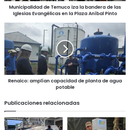
l
Municipalidad de Temuco iza la bandera de las
i
Iglesias Evangélicas en la Plaza Aníbal Pinto
d
a
d
R
d
e
e
n
T
a
e
i
m
c
u
o
c
:
o
a
i
Renaico: amplían capacidad de planta de agua
m
z
potable
p
a
l
l
í
Publicaciones relacionadas
a
a
b
n
a
c
n
a
d
p