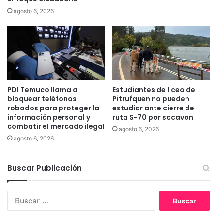
p
s
agosto 6, 2026
a
p
r
r
a
o
r
y
e
e
s
c
g
t
u
a
PDI Temuco llama a
Estudiantes de liceo de
a
d
bloquear teléfonos
Pitrufquen no pueden
r
a
robados para proteger la
estudiar ante cierre de
d
información personal y
ruta S-70 por socavon
s
combatir el mercado ilegal
a
e
agosto 6, 2026
r
s
agosto 6, 2026
p
t
r
e
o
Buscar Publicación
a
c
ñ
e
o
B
s
g
u
o
r
s