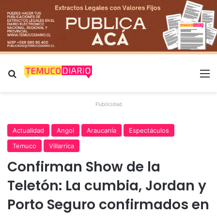
Buscar por
M
Publicidad
Actualidad
Angol
Araucanía
Espectáculos
Temuco
Villarrica
Confirman Show de la
Teletón: La cumbia, Jordan y
Porto Seguro confirmados en