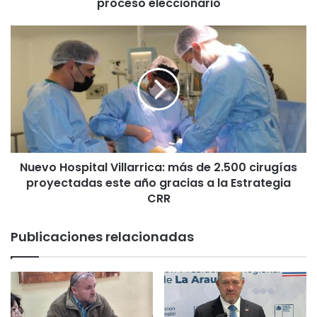
e
proceso eleccionario
c
t
N
i
u
v
e
o
v
s
o
d
H
e
o
l
s
E
p
j
Nuevo Hospital Villarrica: más de 2.500 cirugías
i
é
proyectadas este año gracias a la Estrategia
t
r
a
CRR
c
l
i
V
Publicaciones relacionadas
t
i
o
l
s
l
o
a
n
r
d
r