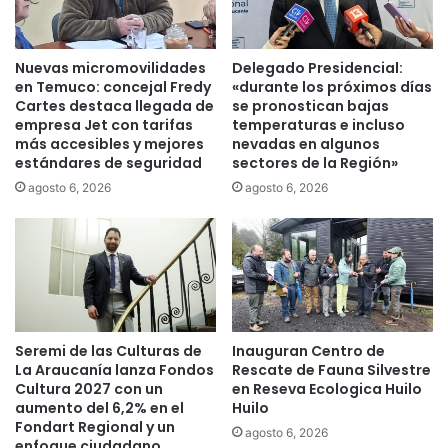
e
i
s
c
t
a
Nuevas micromovilidades
Delegado Presidencial:
i
:
en Temuco: concejal Fredy
«durante los próximos días
n
m
Cartes destaca llegada de
se pronostican bajas
a
á
empresa Jet con tarifas
temperaturas e incluso
d
más accesibles y mejores
nevadas en algunos
s
estándares de seguridad
sectores de la Región»
o
d
s
e
agosto 6, 2026
agosto 6, 2026
a
2
L
.
a
5
A
0
r
0
a
c
u
i
Seremi de las Culturas de
Inauguran Centro de
c
r
La Araucanía lanza Fondos
Rescate de Fauna Silvestre
a
u
Cultura 2027 con un
en Reseva Ecologica Huilo
n
g
aumento del 6,2% en el
Huilo
í
í
Fondart Regional y un
agosto 6, 2026
a
a
enfoque ciudadano