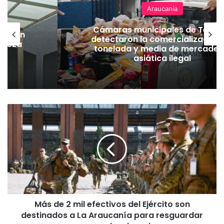
Araucanía
Cámaras municipales de Temu
lación
detectaron la comercialización
hueza
tonelada y media de mercader
pó
asiática ilegal
M
á
s
d
e
2
m
i
l
Más de 2 mil efectivos del Ejército son
e
destinados a La Araucanía para resguardar
f