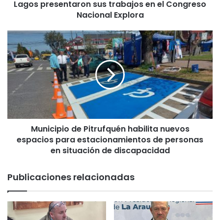
Lagos presentaron sus trabajos en el Congreso
s
d
Nacional Explora
e
L
M
a
u
A
n
r
i
a
c
u
i
c
p
a
i
n
o
í
Municipio de Pitrufquén habilita nuevos
d
a
espacios para estacionamientos de personas
e
,
P
en situación de discapacidad
L
i
o
t
Publicaciones relacionadas
s
r
R
u
í
f
o
q
s