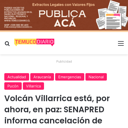
Buscar por
M
Publicidad
Actualidad
Araucanía
Emergencias
Nacional
Pucón
Villarrica
Volcán Villarrica está, por
ahora, en paz: SENAPRED
informa cancelación de