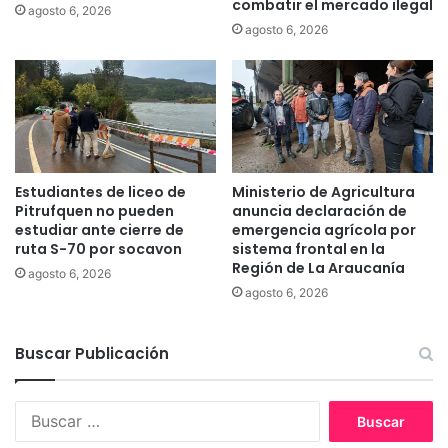
combatir el mercado ilegal
agosto 6, 2026
u
i
agosto 6, 2026
s
o
t
s
r
p
a
a
b
r
a
a
j
e
o
s
Estudiantes de liceo de
Ministerio de Agricultura
s
t
Pitrufquen no pueden
anuncia declaración de
e
a
estudiar ante cierre de
emergencia agrícola por
n
c
ruta S-70 por socavon
sistema frontal en la
e
Región de La Araucanía
i
agosto 6, 2026
l
o
agosto 6, 2026
C
n
o
a
n
Buscar Publicación
m
g
i
r
e
B
e
n
u
s
t