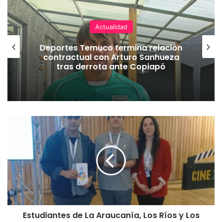
Actualidad
Deportes Temuco termina relación
contractual con Arturo Sanhueza
tras derrota ante Copiapó
E
s
t
u
d
i
a
n
t
Estudiantes de La Araucanía, Los Ríos y Los
e