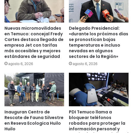
u
y
é
L
n
o
h
s
a
Nuevas micromovilidades
Delegado Presidencial:
L
b
en Temuco: concejal Fredy
«durante los próximos días
a
i
Cartes destaca llegada de
se pronostican bajas
g
l
empresa Jet con tarifas
temperaturas e incluso
o
más accesibles y mejores
nevadas en algunos
i
estándares de seguridad
sectores de la Región»
s
t
p
a
agosto 6, 2026
agosto 6, 2026
r
n
e
u
s
e
e
v
n
o
t
s
a
e
Inauguran Centro de
PDI Temuco llama a
r
s
Rescate de Fauna Silvestre
bloquear teléfonos
o
p
en Reseva Ecologica Huilo
robados para proteger la
n
a
Huilo
información personal y
s
c