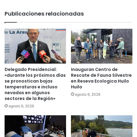
d
u
e
r
Publicaciones relacionadas
P
i
r
s
o
t
t
a
e
s
c
e
c
x
i
t
ó
r
Delegado Presidencial:
Inauguran Centro de
n
a
«durante los próximos días
Rescate de Fauna Silvestre
v
n
se pronostican bajas
en Reseva Ecologica Huilo
i
temperaturas e incluso
Huilo
j
s
nevadas en algunos
e
agosto 6, 2026
sectores de la Región»
i
r
t
o
agosto 6, 2026
ó
s
R
s
e
o
s
r
i