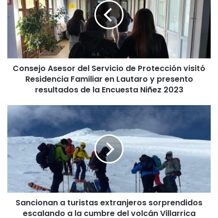
s
e
j
o
A
s
Consejo Asesor del Servicio de Protección visitó
e
Residencia Familiar en Lautaro y presento
s
o
resultados de la Encuesta Niñez 2023
r
d
S
e
a
l
n
S
c
e
i
r
o
v
n
i
a
c
n
i
Sancionan a turistas extranjeros sorprendidos
a
o
escalando a la cumbre del volcán Villarrica
t