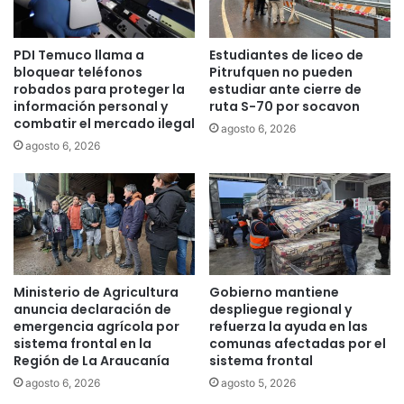
p
d
r
e
e
PDI Temuco llama a
Estudiantes de liceo de
n
n
bloquear teléfonos
Pitrufquen no pueden
c
d
robados para proteger la
estudiar ante cierre de
i
i
información personal y
ruta S-70 por socavon
a
d
combatir el mercado ilegal
agosto 6, 2026
F
o
agosto 6, 2026
a
s
m
e
i
s
l
c
i
a
a
l
r
a
e
n
Ministerio de Agricultura
Gobierno mantiene
n
d
anuncia declaración de
despliegue regional y
L
o
emergencia agrícola por
refuerza la ayuda en las
a
sistema frontal en la
comunas afectadas por el
a
u
Región de La Araucanía
sistema frontal
l
t
a
agosto 6, 2026
agosto 5, 2026
a
c