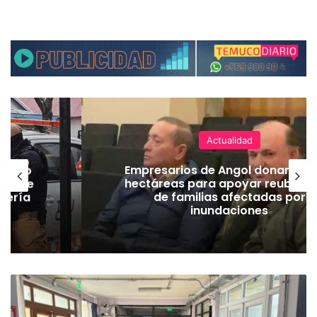
Actualidad
emuco
Empresarios de Angol donan cua
ión de
hectáreas para apoyar reubicac
dería
de familias afectadas por
inundaciones
C
o
n