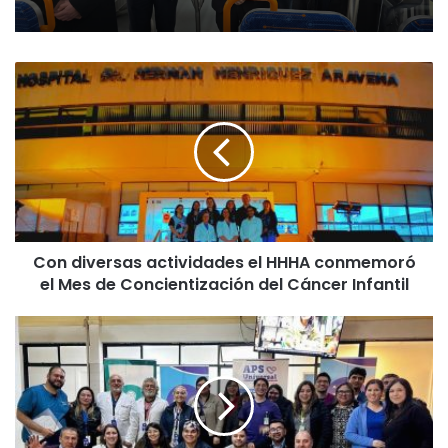
C
o
n
d
i
v
e
r
s
Con diversas actividades el HHHA conmemoró
a
el Mes de Concientización del Cáncer Infantil
s
a
c
F
t
u
i
n
v
d
i
a
d
c