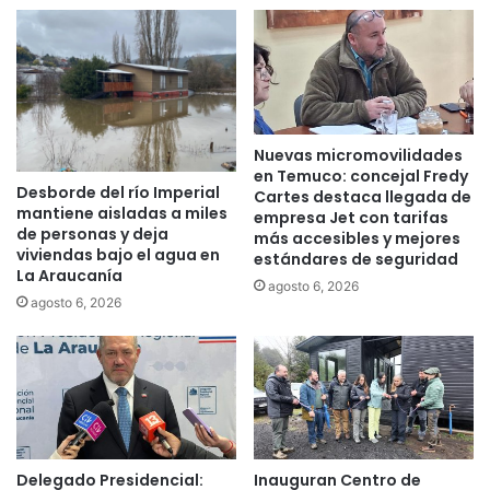
e
i
s
z
d
a
e
p
C
r
o
e
Nuevas micromovilidades
n
s
en Temuco: concejal Fredy
c
t
Desborde del río Imperial
Cartes destaca llegada de
i
a
mantiene aisladas a miles
empresa Jet con tarifas
e
c
de personas y deja
más accesibles y mejores
n
i
viviendas bajo el agua en
estándares de seguridad
t
o
La Araucanía
agosto 6, 2026
i
n
agosto 6, 2026
z
e
a
s
c
d
i
e
ó
s
n
a
d
l
e
Delegado Presidencial:
Inauguran Centro de
u