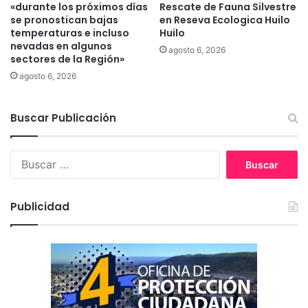
«durante los próximos días
Rescate de Fauna Silvestre
l
d
se pronostican bajas
en Reseva Ecologica Huilo
C
g
temperaturas e incluso
Huilo
á
r
nevadas en algunos
n
agosto 6, 2026
a
sectores de la Región»
c
t
agosto 6, 2026
e
u
r
i
I
t
Buscar Publicación
n
a
f
s
a
e
B
n
n
u
t
P
s
i
e
c
Publicidad
l
r
a
q
r
u
:
e
n
c
o