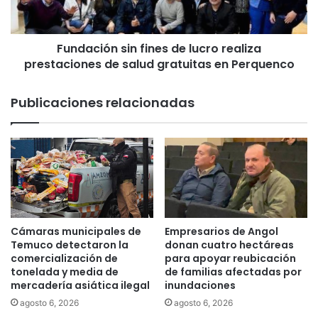
a
i
d
ó
e
n
s
Fundación sin fines de lucro realiza
s
e
prestaciones de salud gratuitas en Perquenco
i
l
n
H
f
Publicaciones relacionadas
H
i
H
n
A
e
c
s
o
d
n
e
m
l
e
u
m
c
Cámaras municipales de
Empresarios de Angol
o
r
Temuco detectaron la
donan cuatro hectáreas
r
o
comercialización de
para apoyar reubicación
ó
tonelada y media de
de familias afectadas por
r
mercadería asiática ilegal
inundaciones
e
e
l
a
agosto 6, 2026
agosto 6, 2026
M
l