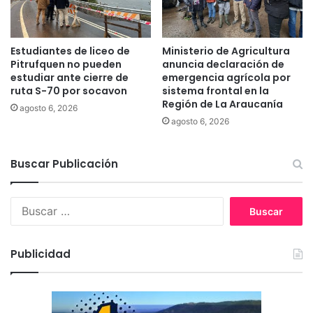
c
c
o
a
m
m
e
Estudiantes de liceo de
Ministerio de Agricultura
p
r
Pitrufquen no pueden
anuncia declaración de
a
c
estudiar ante cierre de
emergencia agrícola por
ñ
ruta S-70 por socavon
sistema frontal en la
i
a
Región de La Araucanía
a
agosto 6, 2026
s
l
agosto 6, 2026
a
y
l
p
a
Buscar Publicación
r
r
o
e
d
B
e
u
u
l
c
s
e
t
c
c
i
Publicidad
a
c
v
r
i
a
:
ó
e
n
n