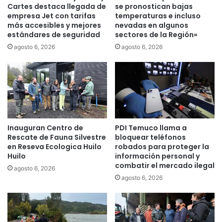
s
a
Cartes destaca llegada de
se pronostican bajas
u
empresa Jet con tarifas
temperaturas e incluso
i
s
más accesibles y mejores
nevadas en algunos
n
estándares de seguridad
sectores de la Región»
c
f
a
o
agosto 6, 2026
agosto 6, 2026
r
r
g
m
o
a
s
l
p
i
a
d
r
a
Inauguran Centro de
PDI Temuco llama a
a
d
Rescate de Fauna Silvestre
bloquear teléfonos
a
l
en Reseva Ecologica Huilo
robados para proteger la
s
a
Huilo
información personal y
u
b
combatir el mercado ilegal
agosto 6, 2026
m
o
agosto 6, 2026
i
r
r
a
s
l
u
,
s