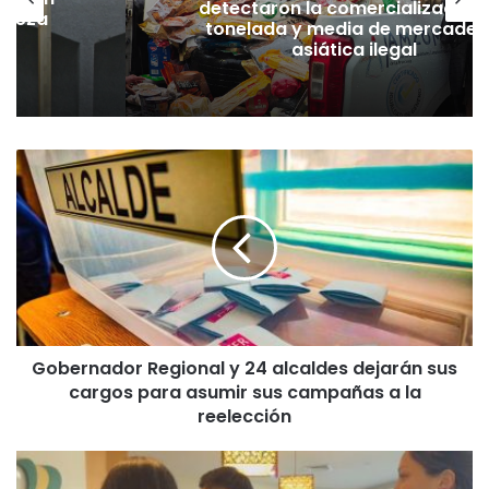
detectaron la comercialización
hueza
tonelada y media de mercader
pó
asiática ilegal
G
o
b
e
r
n
a
d
o
Gobernador Regional y 24 alcaldes dejarán sus
r
cargos para asumir sus campañas a la
R
e
reelección
g
i
I
o
n