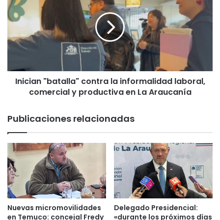
n
i
a
c
l
i
y
a
2
n
4
"
a
b
l
Inician "batalla" contra la informalidad laboral,
a
c
comercial y productiva en La Araucanía
t
a
a
l
l
Publicaciones relacionadas
d
l
e
a
s
"
d
c
e
o
j
n
a
t
r
r
á
a
Nuevas micromovilidades
Delegado Presidencial:
n
l
en Temuco: concejal Fredy
«durante los próximos días