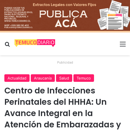
Buscar por
M
Publicidad
Actualidad
Araucanía
Salud
Temuco
Centro de Infecciones
Perinatales del HHHA: Un
Avance Integral en la
Atención de Embarazadas y