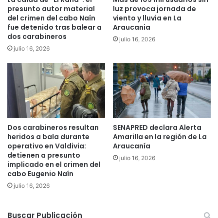
presunto autor material
luz provoca jornada de
j
o
del crimen del cabo Naín
viento y lluvia en La
i
m
fue detenido tras balear a
Araucania
n
i
dos carabineros
julio 16, 2026
g
n
julio 16, 2026
y
g
a
o
h
s
o
e
r
i
a
n
c
a
o
u
Dos carabineros resultan
SENAPRED declara Alerta
m
g
heridos a bala durante
Amarilla en la región de La
p
u
operativo en Valdivia:
Araucanía
e
r
detienen a presunto
julio 16, 2026
t
a
implicado en el crimen del
i
cabo Eugenio Naín
n
r
J
julio 16, 2026
á
u
e
e
n
g
Buscar Publicación