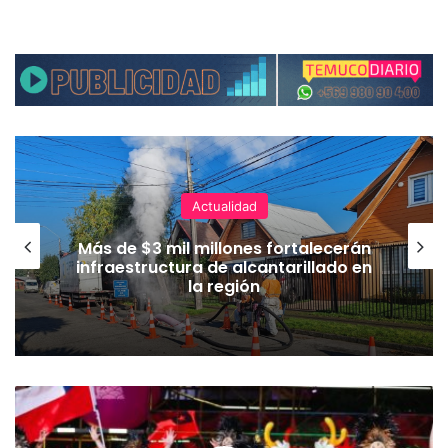
Actualidad
Más de $3 mil millones fortalecerán
infraestructura de alcantarillado en
la región
B
a
l