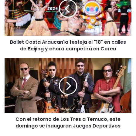
l
e
t
C
o
s
Ballet Costa Araucanía festeja el "18" en calles
t
de Beijing y ahora competirá en Corea
a
A
r
C
a
o
u
n
c
e
a
l
n
r
í
e
a
t
f
o
e
Con el retorno de Los Tres a Temuco, este
r
s
domingo se inauguran Juegos Deportivos
n
t
o