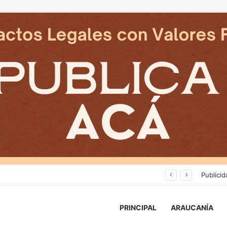
Cámaras municipales de Temuco detectaron la comercialización de tonelada y media de mercadería asiática ilegal
Publicid
PRINCIPAL
ARAUCANÍA