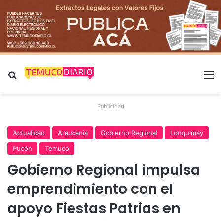
Buscar por
M
Publicidad
Actualidad
Araucanía
Gobierno Regional
Lonquimay
Pucón
Temuco
Gobierno Regional impulsa
emprendimiento con el
apoyo Fiestas Patrias en