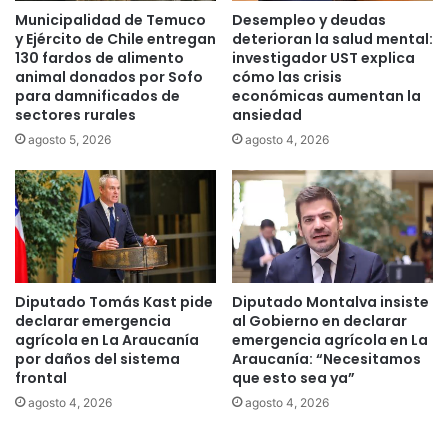
n
Municipalidad de Temuco
Desempleo y deudas
a
t
y Ejército de Chile entregan
deterioran la salud mental:
l
r
130 fardos de alimento
investigador UST explica
c
e
animal donados por Sofo
cómo las crisis
a
g
para damnificados de
económicas aumentan la
n
a
sectores rurales
ansiedad
z
n
agosto 5, 2026
agosto 4, 2026
a
r
e
e
l
c
1
o
0
m
,
e
7
n
%
d
Diputado Tomás Kast pide
Diputado Montalva insiste
a
declarar emergencia
al Gobierno en declarar
c
agrícola en La Araucanía
emergencia agrícola en La
por daños del sistema
Araucanía: “Necesitamos
i
frontal
que esto sea ya”
o
n
agosto 4, 2026
agosto 4, 2026
e
s