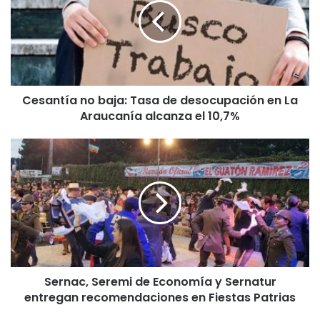
a
n
t
í
a
n
Cesantía no baja: Tasa de desocupación en La
o
Araucanía alcanza el 10,7%
b
a
j
S
a
e
:
r
T
n
a
a
s
c
a
,
d
S
e
e
d
Sernac, Seremi de Economía y Sernatur
r
e
entregan recomendaciones en Fiestas Patrias
e
s
m