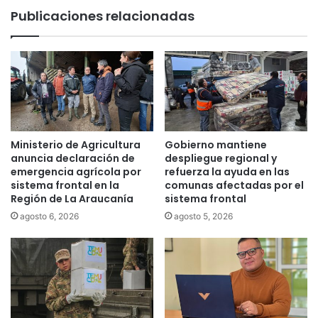
o
i
Publicaciones relacionadas
c
d
u
e
p
E
a
c
c
o
i
n
ó
o
n
m
e
í
Ministerio de Agricultura
Gobierno mantiene
n
a
anuncia declaración de
despliegue regional y
L
y
emergencia agrícola por
refuerza la ayuda en las
a
sistema frontal en la
comunas afectadas por el
S
Región de La Araucanía
sistema frontal
A
e
r
r
agosto 6, 2026
agosto 5, 2026
a
n
u
a
c
t
a
u
n
r
í
e
a