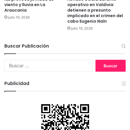
o
c
viento y lluvia en La
operativo en Valdivia:
e
a
Araucania
detienen a presunto
n
implicado en el crimen del
n
julio 16, 2026
s
cabo Eugenio Naín
z
e
a
julio 16, 2026
ñ
e
a
l
n
Buscar Publicación
1
a
0
d
,
B
e
7
u
t
%
s
e
c
c
Publicidad
a
t
r
a
:
r
b
i
l
l