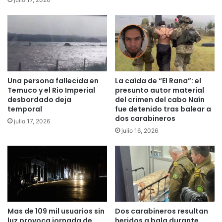
e
p
n
a
l
c
a
i
F
ó
e
n
r
e
Una persona fallecida en
La caída de “El Rana”: el
i
n
Temuco y el Rio Imperial
presunto autor material
a
L
desbordado deja
del crimen del cabo Naín
P
a
temporal
fue detenido tras balear a
i
A
dos carabineros
julio 17, 2026
n
r
julio 16, 2026
t
a
o
u
d
c
e
a
T
n
e
í
m
a
u
a
Mas de 109 mil usuarios sin
Dos carabineros resultan
c
l
luz provoca jornada de
heridos a bala durante