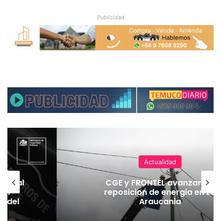
Publicidad
Actualidad
vier
eneral
CGE y FRONTEL avanzan en
 el
reposicion de energia en La
o del
Araucania