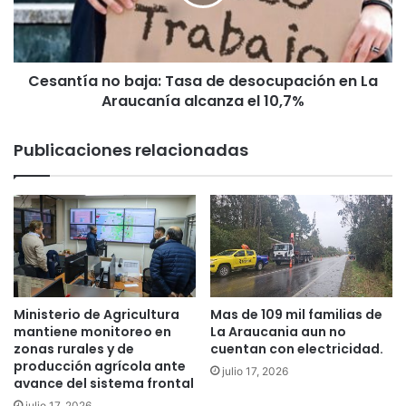
:
t
C
í
a
a
r
n
a
Cesantía no baja: Tasa de desocupación en La
o
b
Araucanía alcanza el 10,7%
b
i
a
n
j
Publicaciones relacionadas
e
a
r
:
o
T
s
a
d
s
e
a
l
d
L
e
a
d
Ministerio de Agricultura
Mas de 109 mil familias de
b
e
mantiene monitoreo en
La Araucania aun no
o
s
zonas rurales y de
cuentan con electricidad.
c
producción agrícola ante
o
julio 17, 2026
a
avance del sistema frontal
c
r
u
julio 17, 2026