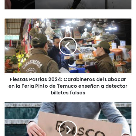
F
i
e
s
t
a
s
P
a
Fiestas Patrias 2024: Carabineros del Labocar
t
en la Feria Pinto de Temuco enseñan a detectar
r
i
billetes falsos
a
s
C
2
e
0
s
2
a
4
n