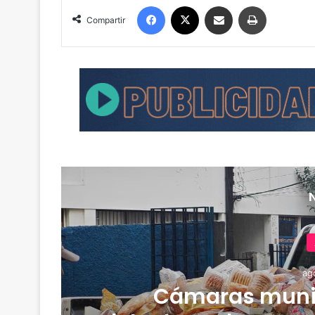
Facebook
X
Compartir por correo electrónico
Imprimir
Compartir
ag
Cámaras muni