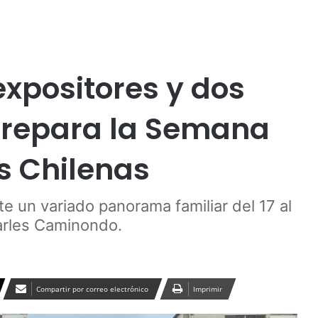
Publicidad
xpositores y dos
prepara la Semana
s Chilenas
e un variado panorama familiar del 17 al
arles Caminondo.
Compartir por correo electrónico
Imprimir