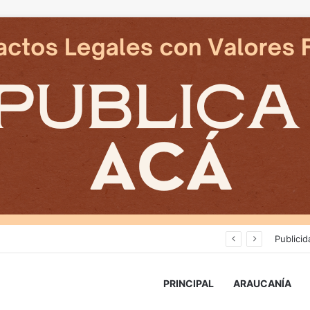
Cámaras municipales de Temuco detectaron la comercialización de tonelada y media de mercadería asiática ilegal
Publicid
PRINCIPAL
ARAUCANÍA