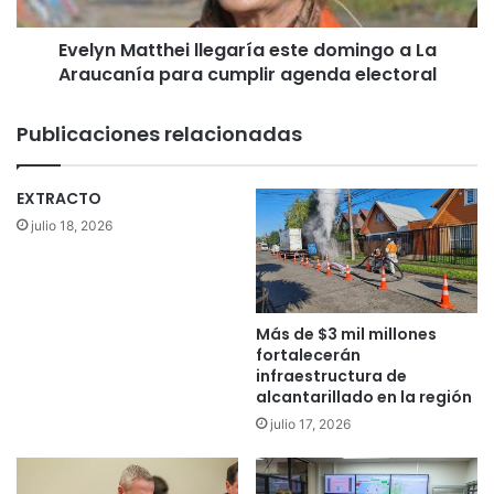
a
o
t
r
Evelyn Matthei llegaría este domingo a La
t
z
Araucanía para cumplir agenda electoral
h
a
e
r
i
Publicaciones relacionadas
á
l
s
l
e
e
EXTRACTO
g
g
julio 18, 2026
u
a
r
r
i
í
d
a
a
e
Más de $3 mil millones
d
s
fortalecerán
p
t
infraestructura de
a
alcantarillado en la región
e
r
d
julio 17, 2026
a
o
c
m
u
i