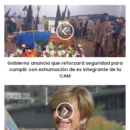
G
o
b
i
e
r
n
o
a
Gobierno anuncia que reforzará seguridad para
n
cumplir con exhumación de ex integrante de la
u
n
CAM
c
i
E
a
v
q
e
u
l
e
y
r
n
e
M
f