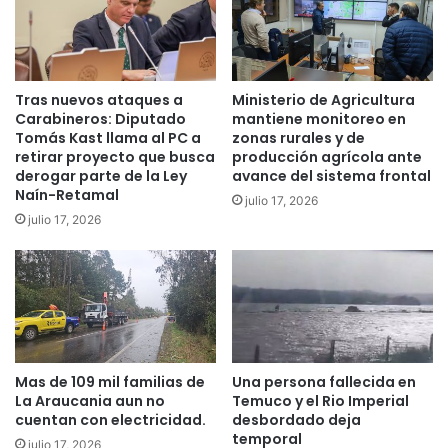
m
n
p
g
l
o
i
a
r
Tras nuevos ataques a
Ministerio de Agricultura
L
Carabineros: Diputado
mantiene monitoreo en
c
a
Tomás Kast llama al PC a
zonas rurales y de
o
A
retirar proyecto que busca
producción agrícola ante
n
r
derogar parte de la Ley
avance del sistema frontal
e
a
Naín-Retamal
julio 17, 2026
x
u
julio 17, 2026
h
c
u
a
m
n
a
í
c
a
i
p
ó
a
n
r
Mas de 109 mil familias de
Una persona fallecida en
d
a
La Araucania aun no
Temuco y el Rio Imperial
e
c
cuentan con electricidad.
desbordado deja
e
u
temporal
julio 17, 2026