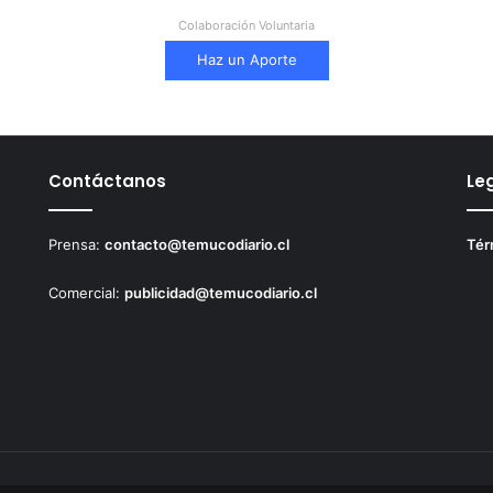
Colaboración Voluntaria
Haz un Aporte
Contáctanos
Le
Prensa:
contacto@temucodiario.cl
Tér
Comercial:
publicidad@temucodiario.cl