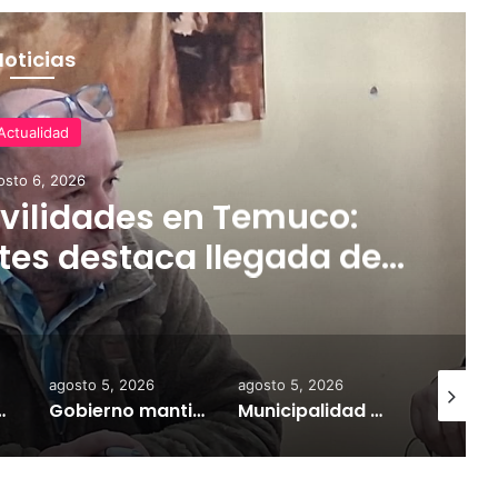
Noticias
Actualidad
osto 6, 2026
ilidades en Temuco:
tes destaca llegada de
rifas más accesibles y
dares de seguridad
agosto 5, 2026
agosto 5, 2026
agosto 7,
a información personal y combatir el mercado ilegal
Gobierno mantiene despliegue regional y refuerza la ayuda en las comunas afectadas por el sistema frontal
Municipalidad de Temuco y Ejército de Chile entregan 130 fardos de alimento animal donados por Sofo para damnificados de sectores rurales