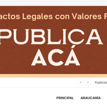
Deportes Temuco termina relación contractual con Arturo Sanhueza tras derrota ante Copiapó
Publicid
PRINCIPAL
ARAUCANÍA