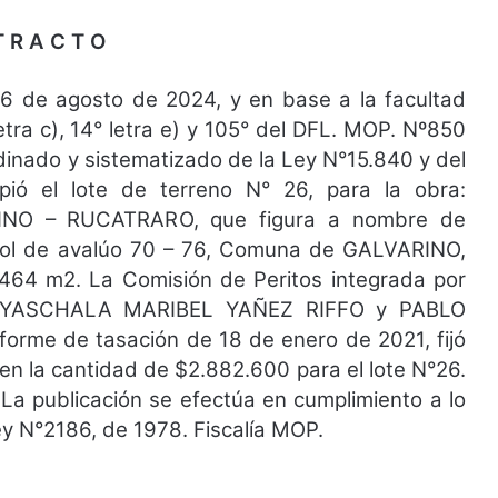
T R A C T O
6 de agosto de 2024, y en base a la facultad
letra c), 14° letra e) y 105° del DFL. MOP. Nº850
rdinado y sistematizado de la Ley N°15.840 y del
ó el lote de terreno N° 26, para la obra:
NO – RUCATRARO, que figura a nombre de
 de avalúo 70 – 76, Comuna de GALVARINO,
64 m2. La Comisión de Peritos integrada por
YASCHALA MARIBEL YAÑEZ RIFFO y PABLO
me de tasación de 18 de enero de 2021, fijó
 en la cantidad de $2.882.600 para el lote N°26.
La publicación se efectúa en cumplimiento a lo
Ley N°2186, de 1978. Fiscalía MOP.