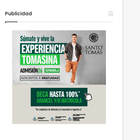
Publicidad
Actualidad
agosto 6, 2026
PDI Temuco llama a bloq
robados para proteger l
personal y combatir el m
 2026
agosto 6, 2026
agosto 6, 2026
Heladas: reactivan campaña por riesgo de congelamiento de medidores de agua
Nuevas micromovilidades en Temuco: concejal Fredy Cartes destaca llegada de empresa Jet con tarifas más accesibles y mejores estándares de seguridad
PDI Temuco llama a bloquear teléfonos robados para proteger la información personal y combatir el mercado ilegal