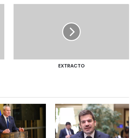
E
X
T
R
A
C
T
O
EXTRACTO