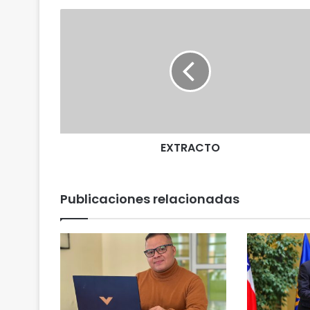
E
X
T
R
A
C
T
O
EXTRACTO
Publicaciones relacionadas