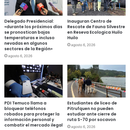
o
u
r
d
t
i
e
a
Delegado Presidencial:
Inauguran Centro de
s
n
«durante los próximos días
Rescate de Fauna Silvestre
s
t
se pronostican bajas
en Reseva Ecologica Huilo
o
temperaturas e incluso
Huilo
e
nevadas en algunos
c
s
agosto 6, 2026
sectores de la Región»
i
d
a
e
agosto 6, 2026
l
L
e
a
s
A
d
r
e
a
A
u
g
c
PDI Temuco llama a
Estudiantes de liceo de
u
a
bloquear teléfonos
Pitrufquen no pueden
a
n
robados para proteger la
estudiar ante cierre de
s
í
información personal y
ruta S-70 por socavon
A
a
combatir el mercado ilegal
agosto 6, 2026
r
c