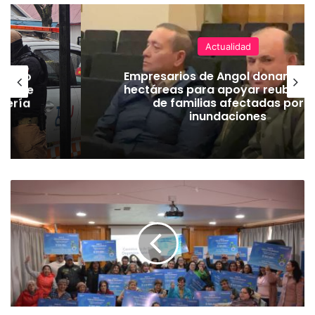
Actualidad
emuco
Empresarios de Angol donan cua
ión de
hectáreas para apoyar reubicac
dería
de familias afectadas por
inundaciones
E
n
P
i
t
r
u
f
q