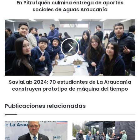
En Pitrufquén culmina entrega de aportes
u
sociales de Aguas Araucanía
é
n
c
S
u
a
l
v
m
i
i
a
n
L
a
a
e
b
n
2
t
SaviaLab 2024: 70 estudiantes de La Araucanía
0
r
construyen prototipo de máquina del tiempo
2
e
4
g
:
Publicaciones relacionadas
a
7
d
0
e
e
a
s
p
t