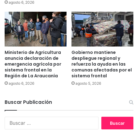
agosto 6, 2026
a
o
u
n
c
s
a
t
n
r
í
u
a
y
e
Ministerio de Agricultura
Gobierno mantiene
n
anuncia declaración de
despliegue regional y
p
emergencia agrícola por
refuerza la ayuda en las
sistema frontal en la
comunas afectadas por el
r
Región de La Araucanía
sistema frontal
o
t
agosto 6, 2026
agosto 5, 2026
o
t
Buscar Publicación
i
p
o
B
d
u
e
s
m