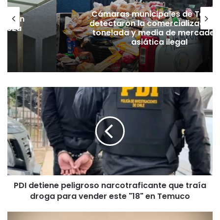
Cámaras municipales de Temu
lación
detectaron la comercialización
hueza
tonelada y media de mercader
pó
asiática ilegal
P
D
I
d
e
t
i
e
n
PDI detiene peligroso narcotraficante que traía
e
droga para vender este "18" en Temuco
p
e
l
D