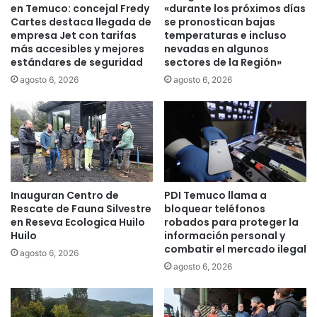
q
a
en Temuco: concejal Fredy
«durante los próximos días
u
G
Cartes destaca llegada de
se pronostican bajas
e
empresa Jet con tarifas
temperaturas e incluso
o
más accesibles y mejores
nevadas en algunos
t
b
estándares de seguridad
sectores de la Región»
r
e
a
r
agosto 6, 2026
agosto 6, 2026
í
n
a
a
d
d
r
o
o
r
g
R
a
i
Inauguran Centro de
PDI Temuco llama a
p
v
Rescate de Fauna Silvestre
bloquear teléfonos
a
a
en Reseva Ecologica Huilo
robados para proteger la
r
s
Huilo
información personal y
a
b
combatir el mercado ilegal
agosto 6, 2026
v
a
agosto 6, 2026
e
j
n
a
d
r
e
s