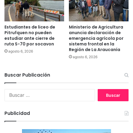
r
e
e
d
s
e
t
s
Estudiantes de liceo de
Ministerio de Agricultura
e
u
Pitrufquen no pueden
anuncia declaración de
"
r
estudiar ante cierre de
emergencia agrícola por
1
ruta S-70 por socavon
sistema frontal en la
e
Región de La Araucanía
8
p
agosto 6, 2026
"
o
agosto 6, 2026
e
s
n
t
T
Buscar Publicación
u
e
l
m
a
B
u
c
u
c
i
s
o
ó
c
n
Publicidad
a
r
: