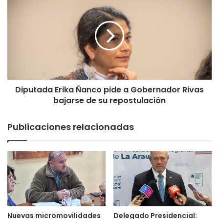
i
i
g
p
r
u
o
t
s
a
o
d
n
a
a
E
r
Diputada Erika Ñanco pide a Gobernador Rivas
r
c
bajarse de su repostulación
i
o
k
t
a
Publicaciones relacionadas
r
Ñ
a
a
f
n
i
c
c
o
a
p
n
i
t
d
e
e
Nuevas micromovilidades
Delegado Presidencial: