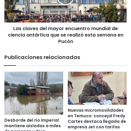
f
a
i
v
r
e
m
s
a
Las claves del mayor encuentro mundial de
d
q
ciencia antártica que se realizó esta semana en
e
u
l
Pucón
e
m
h
a
Publicaciones relacionadas
a
y
y
o
i
r
n
e
v
n
e
c
s
u
t
e
i
n
Nuevas micromovilidades
g
t
en Temuco: concejal Fredy
a
Desborde del río Imperial
r
Cartes destaca llegada de
mantiene aisladas a miles
c
o
empresa Jet con tarifas