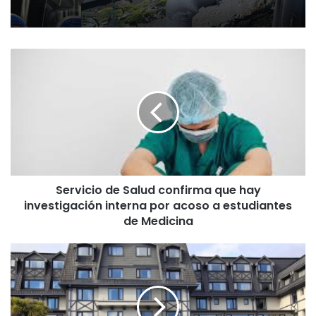
S
e
r
v
i
c
i
o
d
Servicio de Salud confirma que hay
e
investigación interna por acoso a estudiantes
S
a
de Medicina
l
u
L
d
a
c
s
o
c
n
l