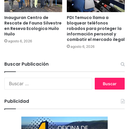
u
i
d
c
i
Inauguran Centro de
PDI Temuco llama a
a
Rescate de Fauna Silvestre
bloquear teléfonos
a
q
en Reseva Ecologica Huilo
robados para proteger la
n
u
Huilo
información personal y
t
e
combatir el mercado ilegal
e
agosto 6, 2026
s
agosto 6, 2026
s
e
d
r
e
e
Buscar Publicación
M
a
e
l
d
i
B
i
z
u
c
ó
s
i
e
c
Publicidad
n
s
a
a
t
r
a
:
s
e