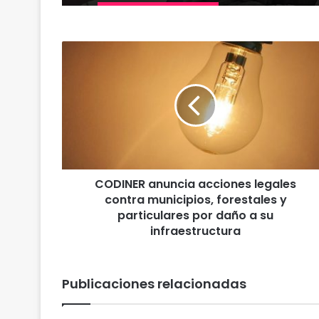
C
O
D
I
N
E
R
a
n
CODINER anuncia acciones legales
u
contra municipios, forestales y
n
c
particulares por daño a su
i
infraestructura
a
a
c
Publicaciones relacionadas
c
i
o