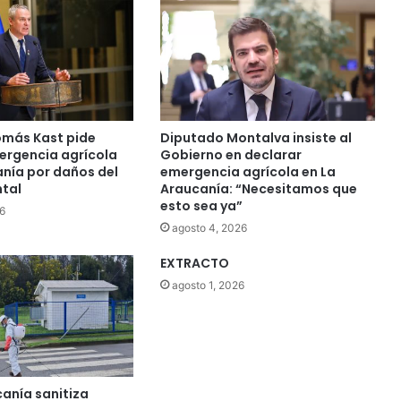
s
i
o
n
a
l
e
más Kast pide
Diputado Montalva insiste al
s
ergencia agrícola
Gobierno en declarar
s
anía por daños del
emergencia agrícola en La
e
ntal
Araucanía: “Necesitamos que
esto sea ya”
t
6
i
agosto 4, 2026
t
u
EXTRACTO
l
agosto 1, 2026
a
r
o
n
d
anía sanitiza
e