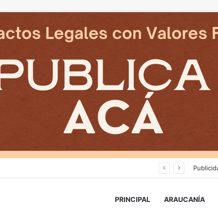
Deportes Temuco termina relación contractual con Arturo Sanhueza tras derrota ante Copiapó
Publicid
PRINCIPAL
ARAUCANÍA