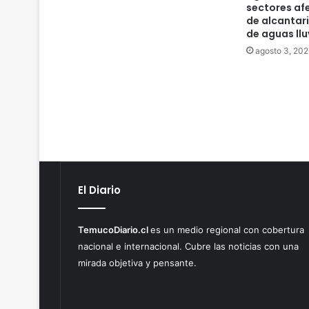
sectores af
i
de alcantari
p
de aguas llu
i
agosto 3, 202
o
s
,
f
o
r
e
s
t
a
El Diario
l
e
s
TemucoDiario.cl
es un medio regional con cobertura
y
nacional e internacional. Cubre las noticias con una
p
mirada objetiva y pensante.
a
r
t