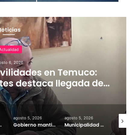
Noticias
Actualidad
osto 6, 2026
ilidades en Temuco:
tes destaca llegada de
rifas más accesibles y
dares de seguridad
agosto 5, 2026
agosto 5, 2026
agosto 7,
a información personal y combatir el mercado ilegal
Gobierno mantiene despliegue regional y refuerza la ayuda en las comunas afectadas por el sistema frontal
Municipalidad de Temuco y Ejército de Chile entregan 130 fardos de alimento animal donados por Sofo para damnificados de sectores rurales