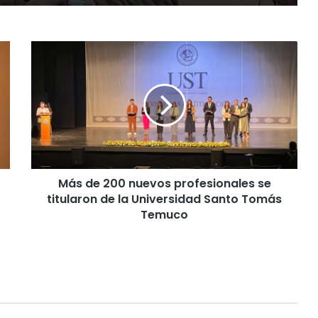
M
á
s
d
e
2
0
0
n
Más de 200 nuevos profesionales se
u
titularon de la Universidad Santo Tomás
e
v
Temuco
o
s
p
r
o
f
e