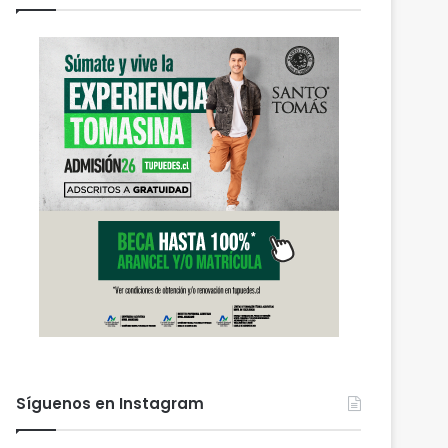
Actualidad
agosto 6, 2026
PDI Temuco llama a bloq
robados para proteger l
personal y combatir el m
 2026
agosto 6, 2026
agosto 6, 2026
Síguenos en Instagram
Heladas: reactivan campaña por riesgo de congelamiento de medidores de agua
Nuevas micromovilidades en Temuco: concejal Fredy Cartes destaca llegada de empresa Jet con tarifas más accesibles y mejores estándares de seguridad
PDI Temuco llama a bloquear teléfonos robados para proteger la información personal y combatir el mercado ilegal