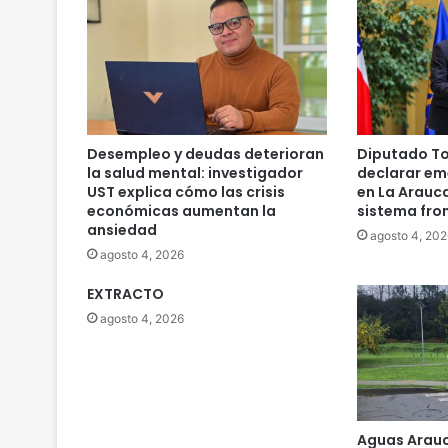
n
e
s
l
e
g
a
Desempleo y deudas deterioran
Diputado To
l
la salud mental: investigador
declarar em
e
UST explica cómo las crisis
en La Arauc
s
económicas aumentan la
sistema fro
ansiedad
c
agosto 4, 202
o
agosto 4, 2026
n
t
EXTRACTO
r
agosto 4, 2026
a
m
u
n
i
Aguas Arauc
c