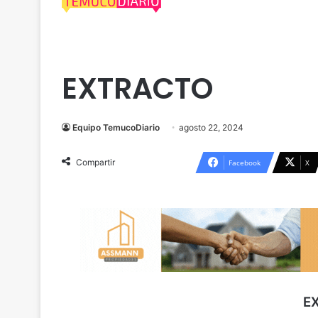
Cautín
Extractos Legales
EXTRACTO
Equipo TemucoDiario
agosto 22, 2024
Compartir
Facebook
X
E