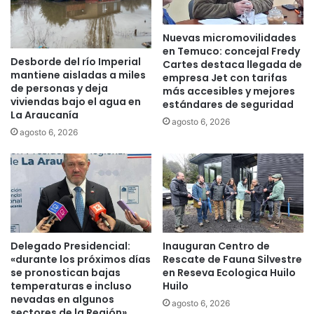
n
S
e
E
Nuevas micromovilidades
s
R
en Temuco: concejal Fredy
d
N
Desborde del río Imperial
Cartes destaca llegada de
e
A
mantiene aisladas a miles
empresa Jet con tarifas
a
C
de personas y deja
más accesibles y mejores
c
.
viviendas bajo el agua en
estándares de seguridad
o
F
La Araucanía
agosto 6, 2026
s
R
agosto 6, 2026
o
O
a
N
l
T
i
E
n
L
t
r
e
e
r
Delegado Presidencial:
Inauguran Centro de
c
i
«durante los próximos días
Rescate de Fauna Silvestre
h
se pronostican bajas
en Reseva Ecologica Huilo
o
a
temperaturas e incluso
Huilo
r
z
nevadas en algunos
d
agosto 6, 2026
a
sectores de la Región»