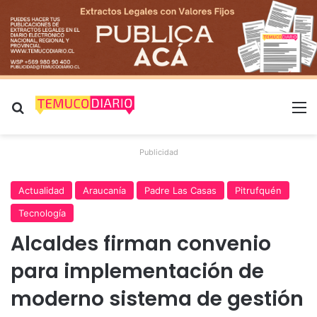
Buscar por
M
Publicidad
Actualidad
Araucanía
Padre Las Casas
Pitrufquén
Tecnología
Alcaldes firman convenio
para implementación de
moderno sistema de gestión