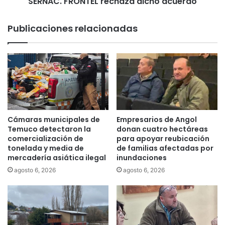
SERNAC. FRONTEL rechaza dicho acuerdo
g
C
e
G
Publicaciones relacionadas
n
E
i
s
n
e
v
a
e
b
s
r
t
e
i
a
g
n
Cámaras municipales de
Empresarios de Angol
a
e
Temuco detectaron la
donan cuatro hectáreas
r
g
comercialización de
para apoyar reubicación
s
tonelada y media de
de familias afectadas por
o
i
mercadería asiática ilegal
inundaciones
c
t
i
agosto 6, 2026
agosto 6, 2026
u
a
a
r
c
c
i
o
o
n