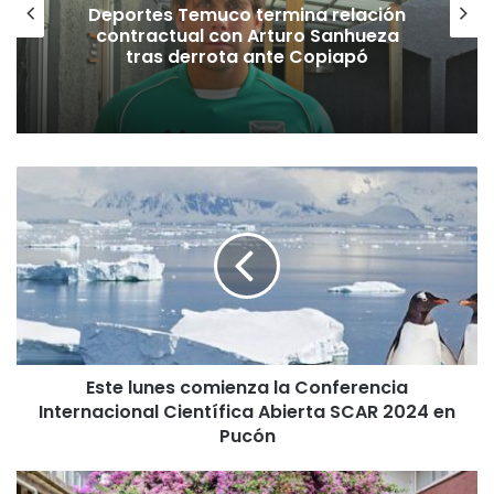
Deportes Temuco termina relación
contractual con Arturo Sanhueza
tras derrota ante Copiapó
E
s
t
e
l
u
n
e
s
Este lunes comienza la Conferencia
c
Internacional Científica Abierta SCAR 2024 en
o
m
Pucón
i
e
C