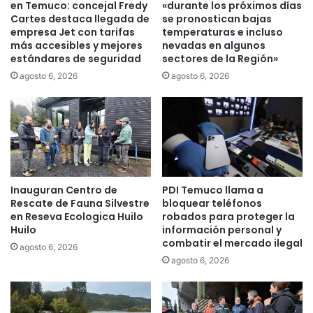
n
u
en Temuco: concejal Fredy
«durante los próximos días
a
n
Cartes destaca llegada de
se pronostican bajas
c
empresa Jet con tarifas
temperaturas e incluso
a
i
más accesibles y mejores
nevadas en algunos
d
estándares de seguridad
sectores de la Región»
o
e
n
l
agosto 6, 2026
agosto 6, 2026
a
a
l
U
C
F
i
R
e
O
n
c
t
e
Inauguran Centro de
PDI Temuco llama a
í
l
Rescate de Fauna Silvestre
bloquear teléfonos
f
e
en Reseva Ecologica Huilo
robados para proteger la
i
b
Huilo
información personal y
c
r
combatir el mercado ilegal
agosto 6, 2026
a
a
agosto 6, 2026
A
r
b
á
i
s
e
u