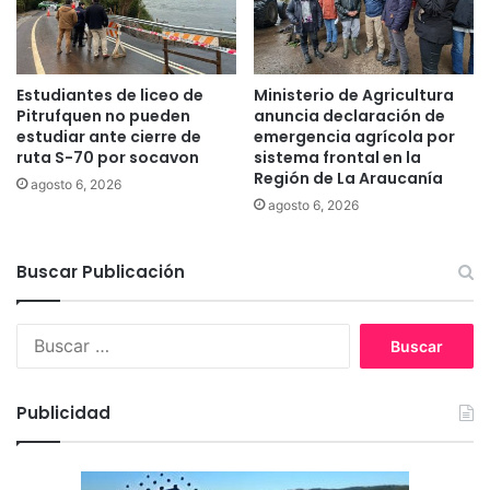
r
s
t
4
a
9
S
a
Estudiantes de liceo de
Ministerio de Agricultura
C
ñ
Pitrufquen no pueden
anuncia declaración de
A
o
estudiar ante cierre de
emergencia agrícola por
R
ruta S-70 por socavon
sistema frontal en la
s
2
Región de La Araucanía
agosto 6, 2026
0
agosto 6, 2026
2
4
e
Buscar Publicación
n
P
B
u
u
c
s
ó
c
n
Publicidad
a
r
: