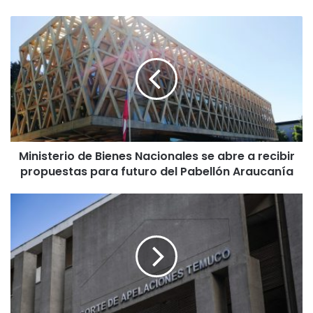
M
i
n
i
s
t
e
r
i
Ministerio de Bienes Nacionales se abre a recibir
o
propuestas para futuro del Pabellón Araucanía
d
e
B
P
i
r
e
e
n
s
e
e
s
n
N
t
a
a