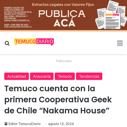
Buscar por
M
Publicidad
Actualidad
Araucanía
Temuco
Tendencias
Temuco cuenta con la
primera Cooperativa Geek
de Chile “Nakama House”
Editor TemucoDiario
agosto 13, 2024