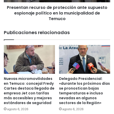
c
n
i
Presentan recurso de protección ante supuesto
r
o
espionaje político en la municipalidad de
e
n
c
Temuco
a
u
l
r
Publicaciones relacionadas
e
s
s
o
s
d
e
e
a
p
b
r
r
o
e
t
a
e
Nuevas micromovilidades
Delegado Presidencial:
r
c
en Temuco: concejal Fredy
«durante los próximos días
e
c
Cartes destaca llegada de
se pronostican bajas
c
i
empresa Jet con tarifas
temperaturas e incluso
i
más accesibles y mejores
nevadas en algunos
ó
estándares de seguridad
sectores de la Región»
b
n
i
a
agosto 6, 2026
agosto 6, 2026
r
n