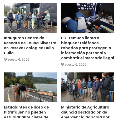
p
t
r
e
o
s
p
u
u
p
e
u
Inauguran Centro de
PDI Temuco llama a
s
e
Rescate de Fauna Silvestre
bloquear teléfonos
t
s
en Reseva Ecologica Huilo
robados para proteger la
a
t
Huilo
información personal y
s
o
combatir el mercado ilegal
agosto 6, 2026
p
e
agosto 6, 2026
a
s
r
p
a
i
f
o
u
n
t
a
u
j
r
e
Estudiantes de liceo de
Ministerio de Agricultura
o
p
Pitrufquen no pueden
anuncia declaración de
d
o
estudiar ante cierre de
emergencia agrícola por