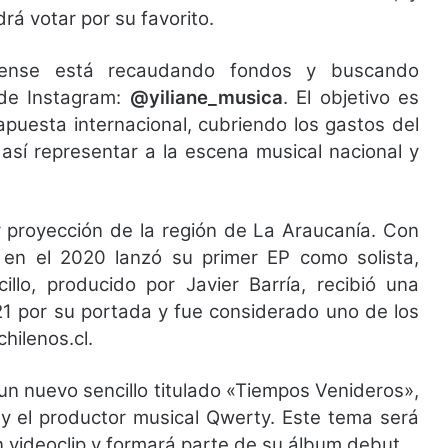
rá votar por su favorito.
uense está recaudando fondos y buscando
 de Instagram:
@yiliane_musica
. El objetivo es
apuesta internacional, cubriendo los gastos del
así representar a la escena musical nacional y
r proyección de la región de La Araucanía. Con
 en el 2020 lanzó su primer EP como solista,
illo, producido por Javier Barría, recibió una
1 por su portada y fue considerado uno de los
hilenos.cl.
un nuevo sencillo titulado «Tiempos Venideros»,
y el productor musical Qwerty. Este tema será
videoclip y formará parte de su álbum debut.