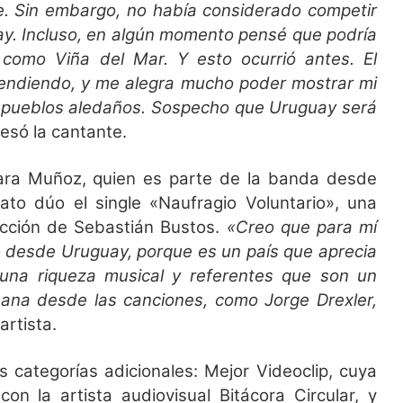
ile. Sin embargo, no había considerado competir
ay. Incluso, en algún momento pensé que podría
, como Viña del Mar. Y esto ocurrió antes. El
rendiendo, y me alegra mucho poder mostrar mi
y pueblos aledaños. Sospecho que Uruguay será
esó la cantante.
árbara Muñoz, quien es parte de la banda desde
to dúo el single «Naufragio Voluntario», una
ucción de Sebastián Bustos.
«Creo que para mí
 desde Uruguay, porque es un país que aprecia
e una riqueza musical y referentes que son un
mana desde las canciones, como Jorge Drexler,
 artista.
 categorías adicionales: Mejor Videoclip, cuya
on la artista audiovisual Bitácora Circular, y