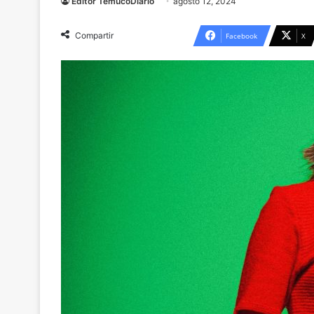
Editor TemucoDiario
agosto 12, 2024
Compartir
Facebook
X