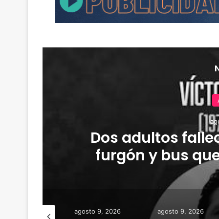
ag
Dos adultos falle
furgón y bus que
Deportes Temu
osto 10, 2026
agosto 9, 2026
agosto 9, 2026