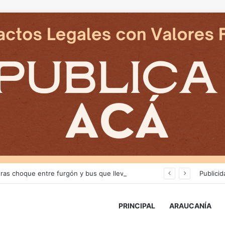
Dos adultos fallecen tras choque entre furgón y bus que llevaba juveniles de Deportes Temuco en La Araucanía
Publicid
PRINCIPAL
ARAUCANÍA