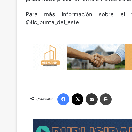
Para más información sobre el f
@fic_punta_del_este.
Facebook
X
Compartir por correo electrónico
Imprimir
Compartir