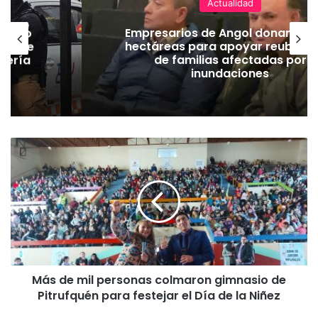
Actualidad
emuco
Empresarios de Angol donan cua
ión de
hectáreas para apoyar reubicac
dería
de familias afectadas por
inundaciones
M
á
s
d
e
m
i
l
p
Más de mil personas colmaron gimnasio de
e
Pitrufquén para festejar el Día de la Niñez
r
s