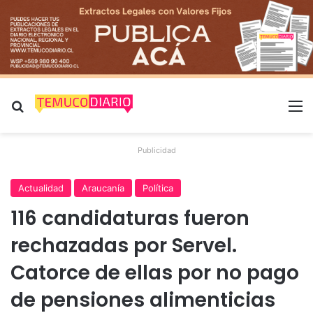
Buscar por
M
Publicidad
Actualidad
Araucanía
Política
116 candidaturas fueron
rechazadas por Servel.
Catorce de ellas por no pago
de pensiones alimenticias