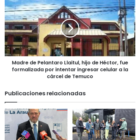
o
M
n
a
a
d
s
r
c
e
o
d
l
e
m
P
a
e
r
Madre de Pelantaro Llaitul, hijo de Héctor, fue
l
o
formalizada por intentar ingresar celular a la
a
n
n
cárcel de Temuco
g
t
i
a
Publicaciones relacionadas
m
r
n
o
a
L
s
l
i
a
o
i
d
t