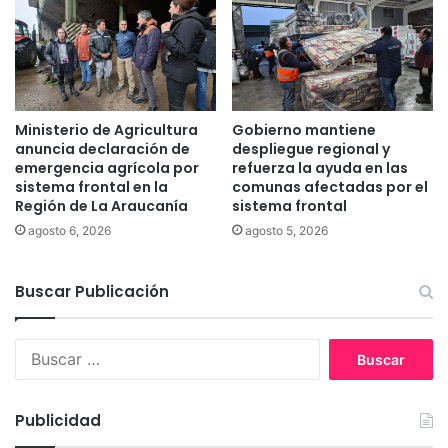
r
m
e
a
l
l
D
i
í
z
a
a
Ministerio de Agricultura
Gobierno mantiene
d
d
anuncia declaración de
despliegue regional y
e
a
emergencia agrícola por
refuerza la ayuda en las
l
p
sistema frontal en la
comunas afectadas por el
a
Región de La Araucanía
sistema frontal
o
N
r
agosto 6, 2026
agosto 5, 2026
i
i
ñ
n
e
Buscar Publicación
t
z
e
n
B
t
u
a
s
r
c
i
Publicidad
a
n