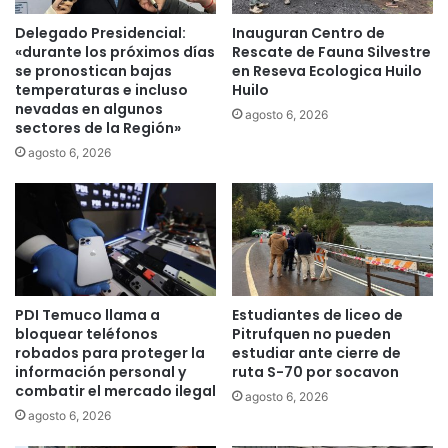
e
u
P
l
Delegado Presidencial:
Inauguran Centro de
i
,
«durante los próximos días
Rescate de Fauna Silvestre
t
h
se pronostican bajas
en Reseva Ecologica Huilo
r
i
temperaturas e incluso
Huilo
u
nevadas en algunos
j
agosto 6, 2026
sectores de la Región»
f
o
q
d
agosto 6, 2026
u
e
é
H
n
é
p
c
a
t
r
o
a
r
PDI Temuco llama a
Estudiantes de liceo de
f
,
bloquear teléfonos
Pitrufquen no pueden
e
f
robados para proteger la
estudiar ante cierre de
s
u
información personal y
ruta S-70 por socavon
t
e
combatir el mercado ilegal
agosto 6, 2026
e
f
agosto 6, 2026
j
o
a
r