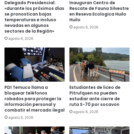
e
Delegado Presidencial:
Inauguran Centro de
v
n
«durante los próximos días
Rescate de Fauna Silvestre
i
j
se pronostican bajas
en Reseva Ecologica Huilo
n
temperaturas e incluso
Huilo
o
c
nevadas en algunos
r
agosto 6, 2026
sectores de la Región»
i
n
a
a
agosto 6, 2026
d
d
e
a
M
m
a
i
l
n
l
i
e
s
PDI Temuco llama a
Estudiantes de liceo de
c
t
bloquear teléfonos
Pitrufquen no pueden
o
e
robados para proteger la
estudiar ante cierre de
y
r
información personal y
ruta S-70 por socavon
1
i
combatir el mercado ilegal
agosto 6, 2026
1
a
agosto 6, 2026
c
l
o
p
m
o