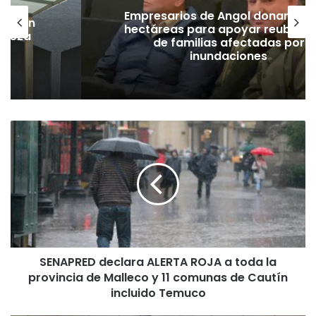
Empresarios de Angol donan cua
lación
hectáreas para apoyar reubicac
hueza
de familias afectadas por
pó
inundaciones
S
E
N
A
P
R
E
D
d
SENAPRED declara ALERTA ROJA a toda la
e
provincia de Malleco y 11 comunas de Cautín
c
l
incluido Temuco
a