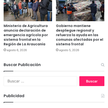
u
r
n
e
a
n
s
t
d
r
Ministerio de Agricultura
Gobierno mantiene
e
a
anuncia declaración de
despliegue regional y
C
d
emergencia agrícola por
refuerza la ayuda en las
a
sistema frontal en la
comunas afectadas por el
a
u
Región de La Araucanía
sistema frontal
e
t
n
agosto 6, 2026
agosto 5, 2026
í
v
n
i
i
Buscar Publicación
g
n
e
c
n
B
l
c
u
u
i
s
i
a
c
d
d
Publicidad
a
o
e
r
T
l