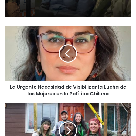
L
a
U
r
g
e
n
t
e
La Urgente Necesidad de Visibilizar la Lucha de
N
las Mujeres en la Política Chilena
e
c
e
E
s
s
i
t
d
u
a
d