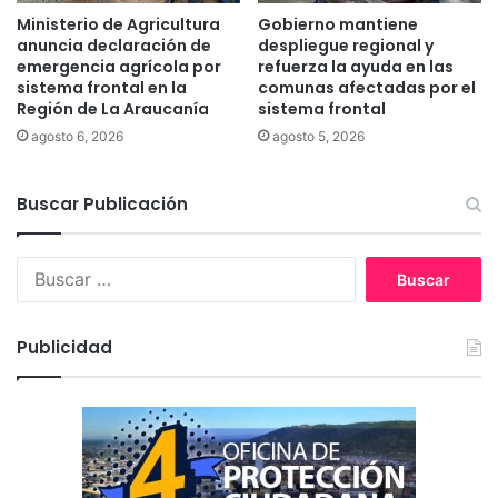
c
o
Ministerio de Agricultura
Gobierno mantiene
a
m
anuncia declaración de
despliegue regional y
C
u
emergencia agrícola por
refuerza la ayuda en las
h
n
sistema frontal en la
comunas afectadas por el
i
Región de La Araucanía
sistema frontal
a
l
d
agosto 6, 2026
agosto 5, 2026
e
e
n
M
a
Buscar Publicación
á
f
i
B
l
u
p
s
a
c
r
Publicidad
a
a
r
t
:
r
a
b
a