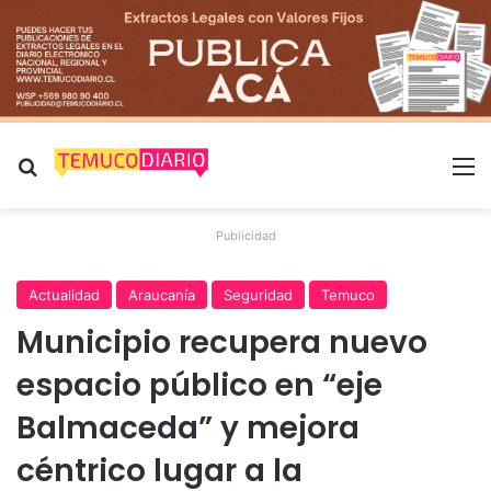
Buscar por
M
Publicidad
Actualidad
Araucanía
Seguridad
Temuco
Municipio recupera nuevo
espacio público en “eje
Balmaceda” y mejora
céntrico lugar a la