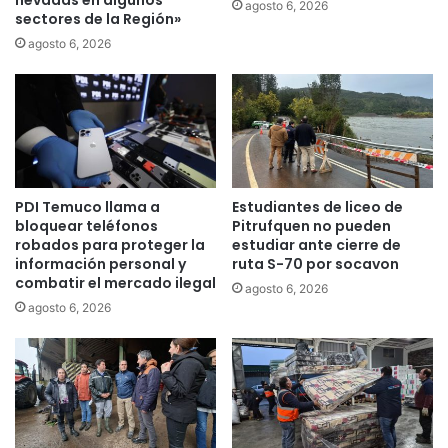
nevadas en algunos
agosto 6, 2026
sectores de la Región»
e
c
l
o
agosto 6, 2026
a
y
s
V
M
a
u
l
j
d
e
i
r
v
PDI Temuco llama a
Estudiantes de liceo de
e
i
bloquear teléfonos
Pitrufquen no pueden
s
a
robados para proteger la
estudiar ante cierre de
e
v
información personal y
ruta S-70 por socavon
n
i
combatir el mercado ilegal
agosto 6, 2026
l
a
agosto 6, 2026
a
j
P
a
o
n
l
a
í
l
t
a
i
c