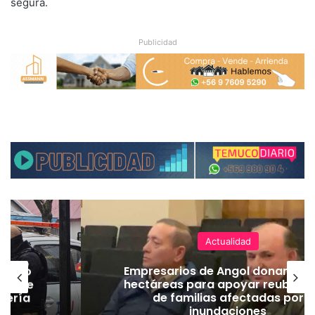
segura.
Publicidad
Actualidad
emuco
Empresarios de Angol donan cua
ión de
hectáreas para apoyar reubicac
dería
de familias afectadas por
inundaciones