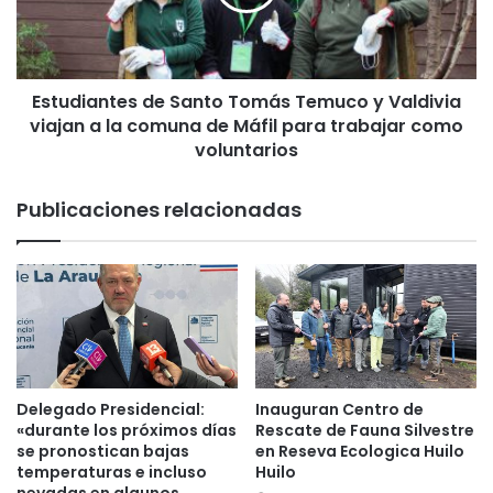
d
i
d
a
e
n
V
t
i
Estudiantes de Santo Tomás Temuco y Valdivia
e
s
viajan a la comuna de Máfil para trabajar como
s
i
d
voluntarios
b
e
i
S
Publicaciones relacionadas
l
a
i
n
z
t
a
o
r
T
l
o
a
m
L
á
u
s
Delegado Presidencial:
Inauguran Centro de
c
T
«durante los próximos días
Rescate de Fauna Silvestre
h
e
se pronostican bajas
en Reseva Ecologica Huilo
a
m
temperaturas e incluso
Huilo
d
u