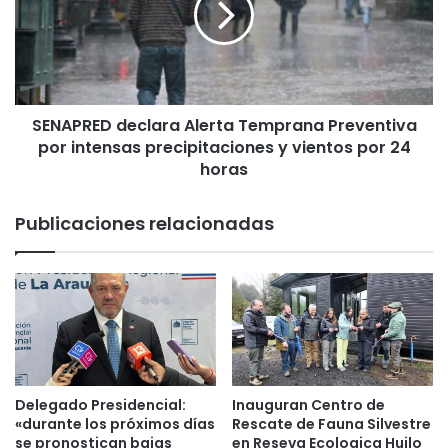
r
P
o
R
m
E
e
D
t
d
e
SENAPRED declara Alerta Temprana Preventiva
e
c
por intensas precipitaciones y vientos por 24
c
o
l
horas
m
a
p
r
Publicaciones relacionadas
r
a
a
A
d
l
e
e
t
r
e
t
r
a
r
T
e
e
Delegado Presidencial:
Inauguran Centro de
n
m
«durante los próximos días
Rescate de Fauna Silvestre
o
p
se pronostican bajas
en Reseva Ecologica Huilo