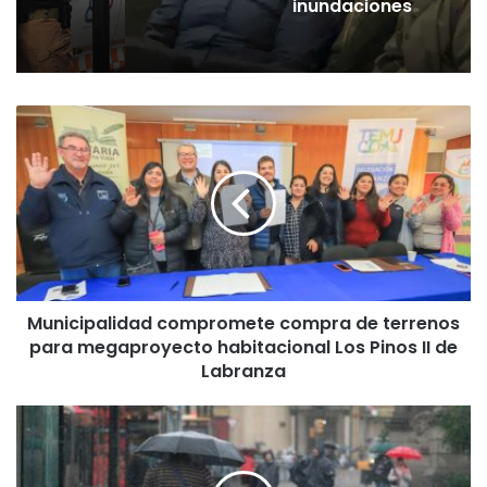
inundaciones
M
u
n
i
c
i
p
a
l
Municipalidad compromete compra de terrenos
i
para megaproyecto habitacional Los Pinos II de
d
a
Labranza
d
c
S
o
E
m
N
p
A