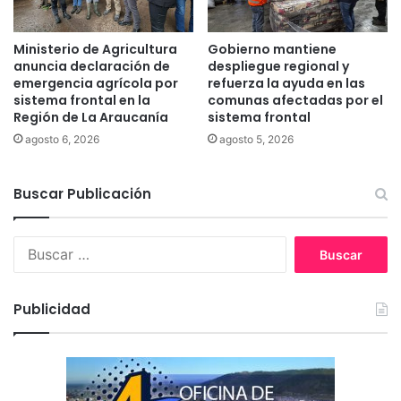
t
n
a
s
c
a
Ministerio de Agricultura
Gobierno mantiene
i
s
anuncia declaración de
despliegue regional y
o
p
emergencia agrícola por
refuerza la ayuda en las
n
r
sistema frontal en la
comunas afectadas por el
a
Región de La Araucanía
sistema frontal
e
l
c
agosto 6, 2026
agosto 5, 2026
L
i
o
p
s
Buscar Publicación
i
P
t
i
a
B
n
c
u
o
i
s
s
o
c
I
n
Publicidad
a
I
e
r
d
s
:
e
y
L
v
a
i