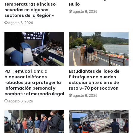
s
r
temperaturas e incluso
Huilo
p
nevadas en algunos
a
agosto 6, 2026
sectores de la Región»
a
n
r
a
agosto 6, 2026
a
P
m
r
e
e
g
v
a
e
p
n
r
t
PDI Temuco llama a
Estudiantes de liceo de
o
i
bloquear teléfonos
Pitrufquen no pueden
y
v
robados para proteger la
estudiar ante cierre de
e
a
información personal y
ruta S-70 por socavon
c
p
combatir el mercado ilegal
agosto 6, 2026
t
o
agosto 6, 2026
o
r
h
i
a
n
b
t
i
e