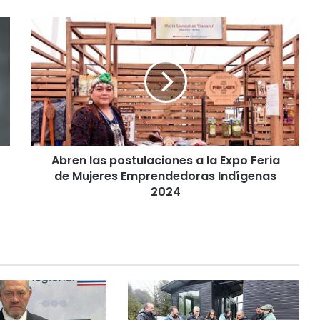
A
b
r
e
n
l
a
s
p
Abren las postulaciones a la Expo Feria
o
de Mujeres Emprendedoras Indígenas
s
t
2024
u
l
a
c
i
o
n
e