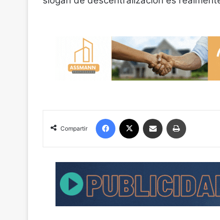
slogan de descentralización es realmente
Facebook
X
Compartir por correo electrónico
Imprimir
Compartir