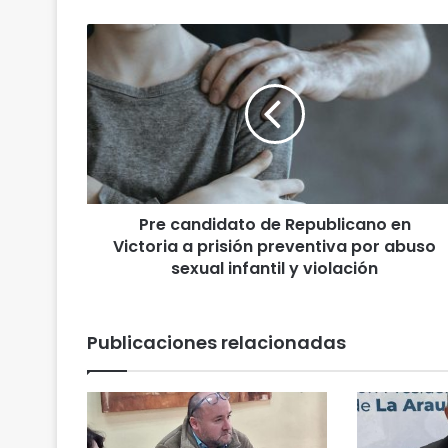
P
r
e
c
a
n
d
i
d
Pre candidato de Republicano en
a
Victoria a prisión preventiva por abuso
t
o
sexual infantil y violación
d
e
R
Publicaciones relacionadas
e
p
u
b
l