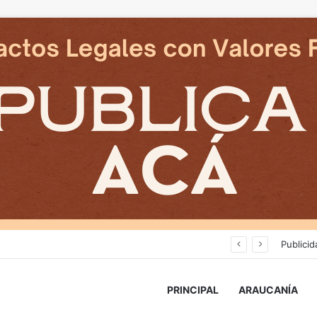
Deportes Temuco termina relación contractual con Arturo Sanhueza tras derrota ante Copiapó
Publicid
PRINCIPAL
ARAUCANÍA