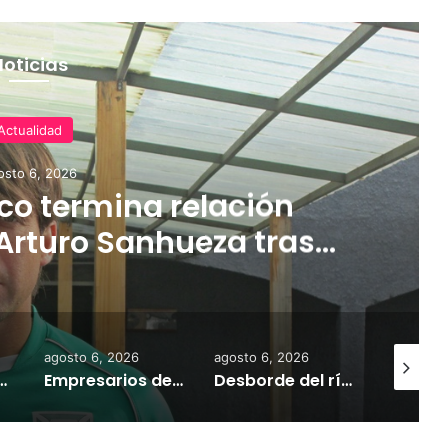
Noticias
Actualidad
osto 6, 2026
o termina relación
Arturo Sanhueza tras
ante Copiapó
agosto 6, 2026
agosto 6, 2026
agosto 7,
 la comercialización de tonelada y media de mercadería asiática ilegal
Empresarios de Angol donan cuatro hectáreas para apoyar reubicación de familias afectadas por inundaciones
Desborde del río Imperial mantiene aisladas a miles de personas y deja viviendas bajo el agua en La Araucanía