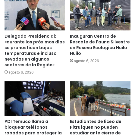
u
p
c
e
o
r
p
i
r
o
o
d
Delegado Presidencial:
Inauguran Centro de
n
i
«durante los próximos días
Rescate de Fauna Silvestre
t
s
se pronostican bajas
en Reseva Ecologica Huilo
o
t
temperaturas e incluso
Huilo
r
nevadas en algunos
a
agosto 6, 2026
sectores de la Región»
e
s
c
d
agosto 6, 2026
i
e
b
P
i
u
r
c
á
ó
a
n
n
p
PDI Temuco llama a
Estudiantes de liceo de
i
o
bloquear teléfonos
Pitrufquen no pueden
ñ
r
robados para proteger la
estudiar ante cierre de
o
p