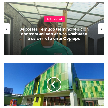
Actualidad
Deportes Temuco termina relación
contractual con Arturo Sanhueza
tras derrota ante Copiapó
E
l
j
a
r
d
í
n
i