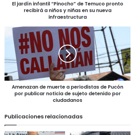
El jardín infantil “Pinocho” de Temuco pronto
n
recibirá a niños y niñas en su nueva
f
a
infraestructura
n
t
A
i
m
l
e
“
n
P
a
i
z
n
a
o
n
c
d
h
Amenazan de muerte a periodistas de Pucón
e
o
por publicar noticia de sujeto detenido por
m
”
u
ciudadanos
d
e
e
r
Publicaciones relacionadas
T
t
e
e
m
a