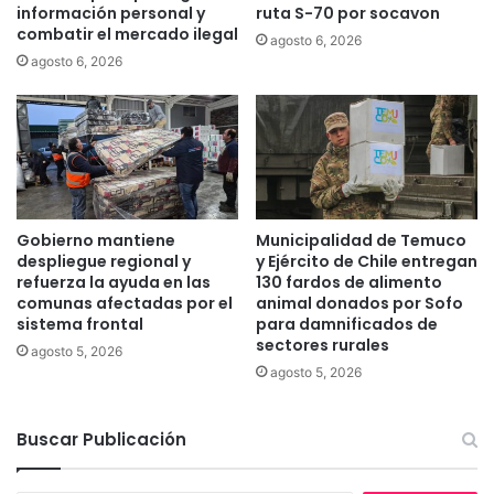
información personal y
ruta S-70 por socavon
s
u
combatir el mercado ilegal
agosto 6, 2026
y
b
agosto 6, 2026
n
l
i
i
ñ
c
a
a
s
r
e
n
n
o
s
t
Gobierno mantiene
Municipalidad de Temuco
u
i
despliegue regional y
y Ejército de Chile entregan
n
c
refuerza la ayuda en las
130 fardos de alimento
u
i
comunas afectadas por el
animal donados por Sofo
e
sistema frontal
para damnificados de
a
sectores rurales
v
d
agosto 5, 2026
a
e
agosto 5, 2026
i
s
n
u
f
Buscar Publicación
j
r
e
a
t