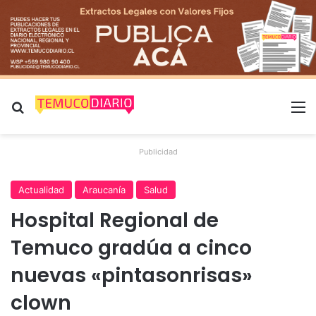
Buscar por
M
Publicidad
Actualidad
Araucanía
Salud
Hospital Regional de
Temuco gradúa a cinco
nuevas «pintasonrisas»
clown