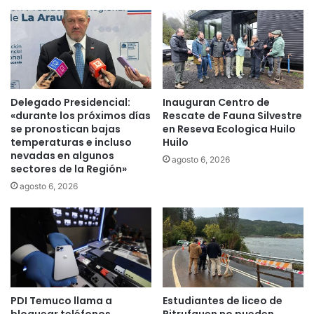
c
n
u
a
e
t
l
a
a
l
"
i
A
c
Delegado Presidencial:
Inauguran Centro de
r
i
«durante los próximos días
Rescate de Fauna Silvestre
m
o
se pronostican bajas
en Reseva Ecologica Huilo
a
temperaturas e incluso
Huilo
d
n
nevadas en algunos
e
agosto 6, 2026
sectores de la Región»
d
N
o
e
agosto 6, 2026
D
r
u
u
f
d
e
a
y
c
B
o
l
n
PDI Temuco llama a
Estudiantes de liceo de
a
l
bloquear teléfonos
Pitrufquen no pueden