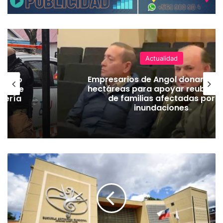
Actualidad
emuco
Empresarios de Angol donan cua
ión de
hectáreas para apoyar reubicac
dería
de familias afectadas por
inundaciones
A
p
l
i
c
a
n