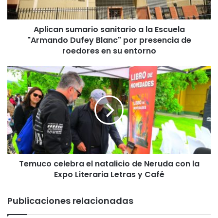
s
u
Aplican sumario sanitario a la Escuela
m
"Armando Dufey Blanc" por presencia de
a
r
roedores en su entorno
i
o
T
s
e
a
m
n
u
i
c
t
o
a
c
r
e
i
l
o
Temuco celebra el natalicio de Neruda con la
e
a
Expo Literaria Letras y Café
b
l
r
a
a
Publicaciones relacionadas
E
e
s
l