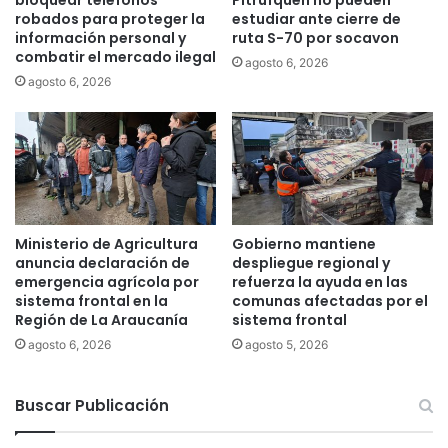
n
a
robados para proteger la
estudiar ante cierre de
c
E
información personal y
ruta S-70 por socavon
"
x
combatir el mercado ilegal
agosto 6, 2026
p
p
agosto 6, 2026
o
o
r
L
p
i
r
t
e
e
s
r
e
a
n
r
Ministerio de Agricultura
Gobierno mantiene
c
i
anuncia declaración de
despliegue regional y
i
a
emergencia agrícola por
refuerza la ayuda en las
a
sistema frontal en la
comunas afectadas por el
L
d
Región de La Araucanía
sistema frontal
e
e
t
agosto 6, 2026
agosto 5, 2026
r
r
o
a
e
Buscar Publicación
s
d
y
o
C