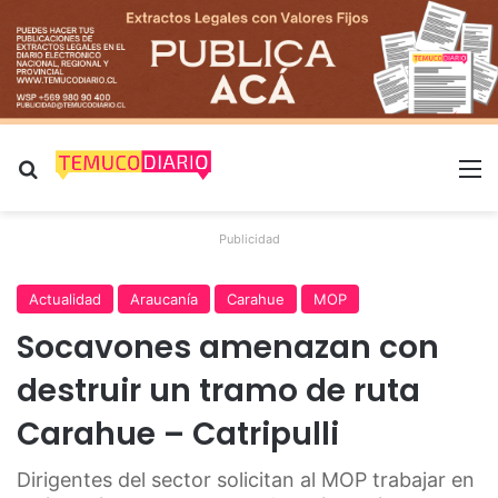
Buscar por
M
Publicidad
Actualidad
Araucanía
Carahue
MOP
Socavones amenazan con
destruir un tramo de ruta
Carahue – Catripulli
Dirigentes del sector solicitan al MOP trabajar en