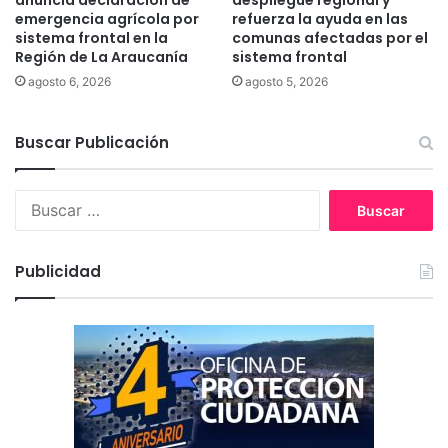
anuncia declaración de
despliegue regional y
r
t
emergencia agrícola por
refuerza la ayuda en las
c
sistema frontal en la
comunas afectadas por el
a
Región de La Araucanía
sistema frontal
i
b
l
ó
agosto 6, 2026
agosto 5, 2026
l
l
a
i
Buscar Publicación
c
o
e
B
n
u
p
s
o
c
b
Publicidad
a
l
r
a
:
c
i
ó
n
i
n