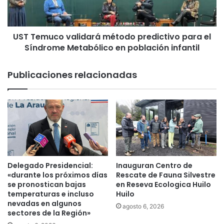
r
u
o
c
n
o
y
UST Temuco validará método predictivo para el
v
r
Síndrome Metabólico en población infantil
a
o
l
b
i
Publicaciones relacionadas
a
d
r
a
o
r
n
á
v
m
e
é
h
t
í
o
c
d
Delegado Presidencial:
Inauguran Centro de
u
o
«durante los próximos días
Rescate de Fauna Silvestre
l
p
se pronostican bajas
en Reseva Ecologica Huilo
o
temperaturas e incluso
Huilo
r
nevadas en algunos
a
e
agosto 6, 2026
sectores de la Región»
m
d
a