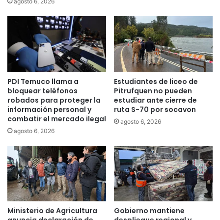
i
agosto 6, 2026
t
c
r
t
i
i
m
v
o
o
n
p
i
a
PDI Temuco llama a
Estudiantes de liceo de
o
r
bloquear teléfonos
Pitrufquen no pueden
e
a
robados para proteger la
estudiar ante cierre de
n
e
información personal y
ruta S-70 por socavon
l
l
combatir el mercado ilegal
agosto 6, 2026
a
S
agosto 6, 2026
c
í
o
n
m
d
u
r
n
o
a
m
d
e
e
M
Ministerio de Agricultura
Gobierno mantiene
E
e