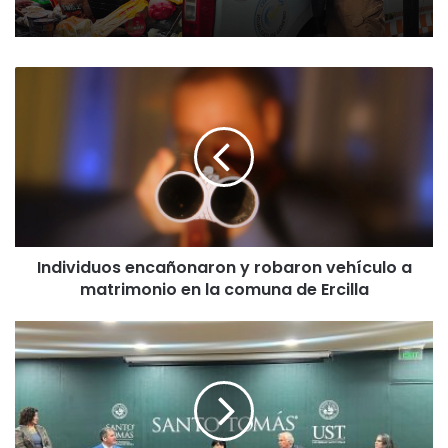
I
n
d
i
v
i
d
u
o
Individuos encañonaron y robaron vehículo a
s
matrimonio en la comuna de Ercilla
e
n
c
U
a
S
ñ
T
o
T
n
e
a
m