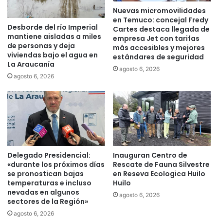
m
Nuevas micromovilidades
o
o
en Temuco: concejal Fredy
n
v
Desborde del río Imperial
Cartes destaca llegada de
v
e
mantiene aisladas a miles
empresa Jet con tarifas
e
r
de personas y deja
más accesibles y mejores
n
a
viviendas bajo el agua en
estándares de seguridad
i
s
La Araucanía
agosto 6, 2026
o
e
agosto 6, 2026
p
r
a
e
r
m
a
i
i
P
n
a
s
t
t
Delegado Presidencial:
Inauguran Centro de
r
a
«durante los próximos días
Rescate de Fauna Silvestre
i
se pronostican bajas
en Reseva Ecologica Huilo
l
c
temperaturas e incluso
Huilo
a
i
nevadas en algunos
r
agosto 6, 2026
o
sectores de la Región»
i
P
agosto 6, 2026
n
o