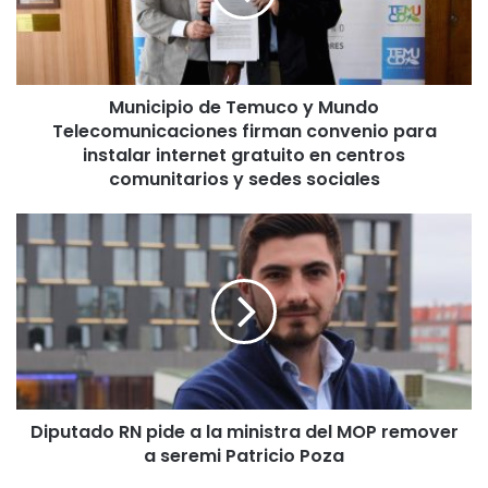
i
p
i
o
Municipio de Temuco y Mundo
d
Telecomunicaciones firman convenio para
e
T
instalar internet gratuito en centros
e
comunitarios y sedes sociales
m
u
D
c
i
o
p
y
u
M
t
u
a
n
d
d
o
o
R
T
Diputado RN pide a la ministra del MOP remover
N
e
a seremi Patricio Poza
p
l
i