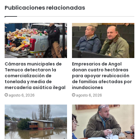
e
d
Publicaciones relacionadas
c
e
o
a
m
l
u
a
n
m
i
i
c
n
a
i
c
s
Cámaras municipales de
Empresarios de Angol
i
t
Temuco detectaron la
donan cuatro hectáreas
o
r
comercialización de
para apoyar reubicación
n
tonelada y media de
de familias afectadas por
a
e
mercadería asiática ilegal
inundaciones
d
s
e
agosto 6, 2026
agosto 6, 2026
f
l
i
M
r
O
m
P
a
r
n
e
c