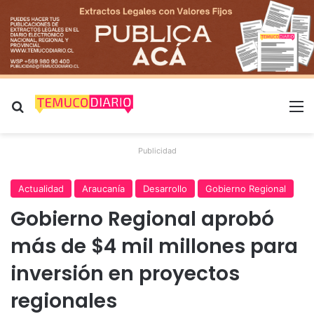
Buscar por
M
Publicidad
Actualidad
Araucanía
Desarrollo
Gobierno Regional
Gobierno Regional aprobó
más de $4 mil millones para
inversión en proyectos
regionales