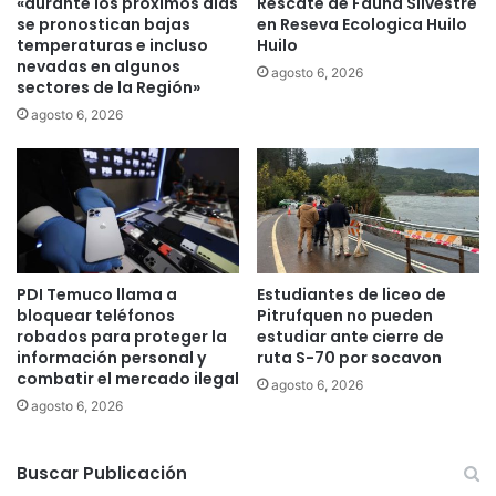
«durante los próximos días
Rescate de Fauna Silvestre
c
e
se pronostican bajas
en Reseva Ecologica Huilo
t
f
temperaturas e incluso
Huilo
o
e
nevadas en algunos
agosto 6, 2026
d
sectores de la Región»
r
e
r
agosto 6, 2026
"
o
R
v
e
i
v
a
i
r
t
i
a
o
l
PDI Temuco llama a
Estudiantes de liceo de
e
bloquear teléfonos
Pitrufquen no pueden
i
n
robados para proteger la
estudiar ante cierre de
z
l
información personal y
ruta S-70 por socavon
a
a
combatir el mercado ilegal
c
agosto 6, 2026
c
agosto 6, 2026
i
o
ó
m
n
u
Buscar Publicación
C
n