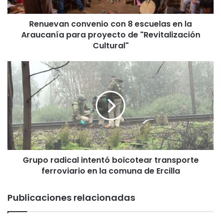
n
c
Renuevan convenio con 8 escuelas en la
o
Araucanía para proyecto de "Revitalización
n
v
Cultural"
e
n
G
i
r
o
u
c
p
o
o
n
r
8
a
e
d
s
i
c
Grupo radical intentó boicotear transporte
c
u
ferroviario en la comuna de Ercilla
a
e
l
l
i
Publicaciones relacionadas
a
n
s
t
e