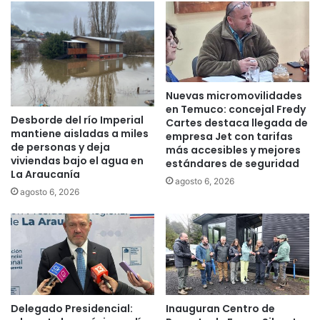
e
n
n
l
t
a
ó
A
b
r
o
a
i
Nuevas micromovilidades
u
c
en Temuco: concejal Fredy
c
Desborde del río Imperial
o
Cartes destaca llegada de
mantiene aisladas a miles
a
empresa Jet con tarifas
t
de personas y deja
n
más accesibles y mejores
e
viviendas bajo el agua en
estándares de seguridad
í
a
La Araucanía
a
r
agosto 6, 2026
agosto 6, 2026
p
t
a
r
r
a
a
n
p
s
r
p
o
o
y
r
Delegado Presidencial:
Inauguran Centro de
e
t