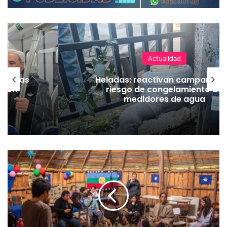
Actualidad
as vías
Heladas: reactivan campaña p
Tren
riesgo de congelamiento de
medidores de agua
R
e
n
u
e
v
a