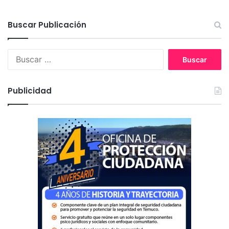
a
e
s
"
d
Buscar Publicación
R
e
e
l
v
B
t
i
u
e
t
s
m
a
c
p
l
Publicidad
a
o
i
r
r
z
:
a
a
l
c
e
i
n
ó
L
n
a
C
A
u
r
l
a
t
u
u
c
r