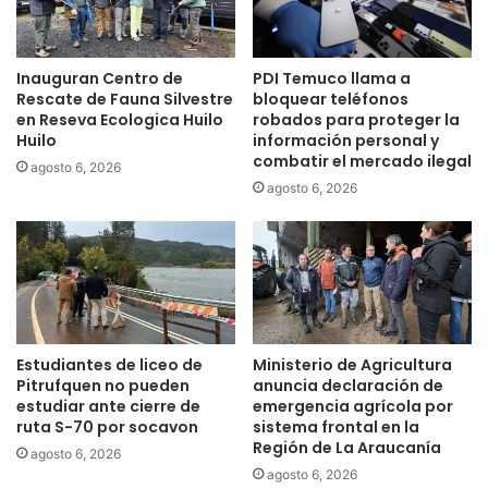
s
r
a
a
l
u
Inauguran Centro de
PDI Temuco llama a
d
c
Rescate de Fauna Silvestre
bloquear teléfonos
o
a
en Reseva Ecologica Huilo
robados para proteger la
d
n
Huilo
información personal y
e
í
combatir el mercado ilegal
agosto 6, 2026
l
a
agosto 6, 2026
a
p
s
a
c
r
o
a
n
p
s
r
e
o
c
y
Estudiantes de liceo de
Ministerio de Agricultura
u
e
Pitrufquen no pueden
anuncia declaración de
e
c
estudiar ante cierre de
emergencia agrícola por
n
t
ruta S-70 por socavon
sistema frontal en la
c
Región de La Araucanía
o
agosto 6, 2026
i
d
agosto 6, 2026