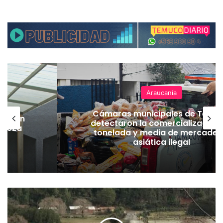
Araucanía
Cámaras municipales de Temu
lación
detectaron la comercialización
hueza
tonelada y media de mercader
pó
asiática ilegal
M
á
s