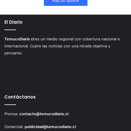
Haz un Aporte
e
s
El Diario
TemucoDiario.cl
es un medio regional con cobertura nacional e
internacional. Cubre las noticias con una mirada objetiva y
pensante.
Contáctanos
Prensa:
contacto@temucodiario.cl
Comercial:
publicidad@temucodiario.cl