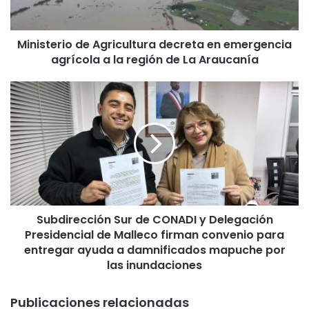
e
r
i
Ministerio de Agricultura decreta en emergencia
o
agrícola a la región de La Araucanía
d
e
A
S
g
u
r
b
i
d
c
i
u
r
l
e
t
c
u
c
r
Subdirección Sur de CONADI y Delegación
i
a
Presidencial de Malleco firman convenio para
ó
d
n
entregar ayuda a damnificados mapuche por
e
S
las inundaciones
c
u
r
r
Publicaciones relacionadas
e
d