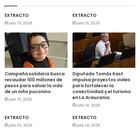
t
e
a
C
EXTRACTO
EXTRACTO
e
O
julio 15, 2026
julio 15, 2026
n
N
e
A
m
D
e
I
r
y
g
D
e
e
n
l
Campaña solidaria busca
Diputado Tomás Kast
c
e
recaudar 100 millones de
impulsa proyectos viales
i
g
pesos para salvar la vida
para fortalecer la
a
a
de un niño puconino
conectividad y el turismo
a
c
en La Araucanía.
julio 15, 2026
g
i
julio 14, 2026
r
ó
í
n
EXTRACTO
EXTRACTO
c
P
julio 14, 2026
julio 14, 2026
o
r
l
e