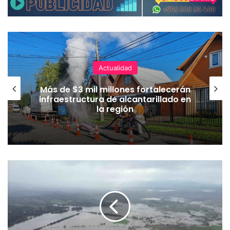
Actualidad
Más de $3 mil millones fortalecerán
infraestructura de alcantarillado en
la región
M
i
n
i
s
t