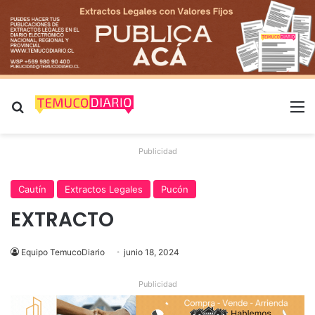
Buscar por
M
Publicidad
Cautín
Extractos Legales
Pucón
EXTRACTO
Equipo TemucoDiario
junio 18, 2024
Publicidad