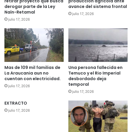
j
retirar proyecto que busca
producción agrícola ante
y
derogar parte de la Ley
avance del sistema frontal
e
Naín-Retamal
n
p
julio 17, 2026
e
a
julio 17, 2026
v
r
a
a
d
d
a
i
s
s
.
e
L
ñ
Mas de 109 mil familias de
Una persona fallecida en
a
o
La Araucania aun no
Temuco y el Rio Imperial
s
d
cuentan con electricidad.
desbordado deja
p
e
temporal
julio 17, 2026
r
l
julio 17, 2026
e
c
c
u
EXTRACTO
i
a
julio 17, 2026
p
r
i
t
t
e
a
l