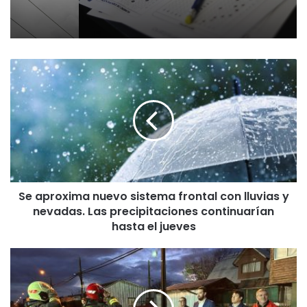
S
e
a
p
r
o
x
i
m
Se aproxima nuevo sistema frontal con lluvias y
a
nevadas. Las precipitaciones continuarían
n
u
hasta el jueves
e
v
G
o
o
s
b
i
e