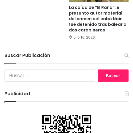
c
d
La caída de “El Rana”: el
i
e
presunto autor material
o
l
del crimen del cabo Naín
n
a
fue detenido tras balear a
e
8
dos carabineros
s
°
julio 16, 2026
c
C
o
o
n
m
Buscar Publicación
t
p
i
a
n
B
ñ
u
u
í
a
s
a
r
c
d
Publicidad
í
a
e
a
r
B
n
:
o
h
m
a
b
s
e