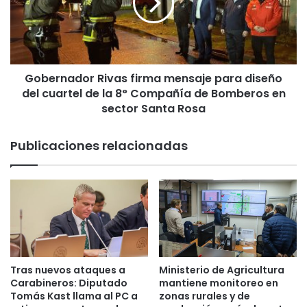
s
r
t
n
e
a
m
d
a
o
f
Gobernador Rivas firma mensaje para diseño
r
r
del cuartel de la 8° Compañía de Bomberos en
R
o
i
sector Santa Rosa
n
v
t
a
Publicaciones relacionadas
a
s
l
f
c
i
o
r
n
m
l
a
l
m
u
e
v
n
Tras nuevos ataques a
Ministerio de Agricultura
i
s
Carabineros: Diputado
mantiene monitoreo en
a
a
Tomás Kast llama al PC a
zonas rurales y de
s