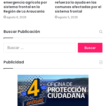
a
emergencia agrícola por
refuerza la ayuda en las
n
sistema frontal en la
comunas afectadas por el
Región de La Araucanía
sistema frontal
z
a
agosto 6, 2026
agosto 5, 2026
m
i
Buscar Publicación
e
n
t
B
o
u
"
s
T
c
e
Publicidad
a
m
r
p
:
o
r
a
d
a
d
e