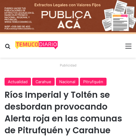
Buscar por
M
Publicidad
Actualidad
Carahue
Nacional
Pitrufquén
Ríos Imperial y Toltén se
desbordan provocando
Alerta roja en las comunas
de Pitrufquén y Carahue