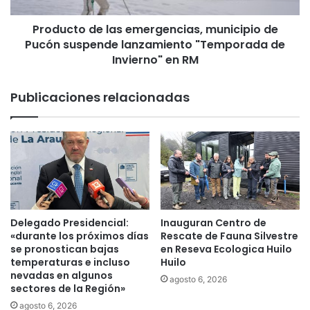
d
Producto de las emergencias, municipio de
e
Pucón suspende lanzamiento "Temporada de
l
a
Invierno" en RM
s
e
Publicaciones relacionadas
m
e
r
g
e
n
c
i
a
Delegado Presidencial:
Inauguran Centro de
s
«durante los próximos días
Rescate de Fauna Silvestre
,
se pronostican bajas
en Reseva Ecologica Huilo
m
temperaturas e incluso
Huilo
nevadas en algunos
u
agosto 6, 2026
sectores de la Región»
n
i
agosto 6, 2026