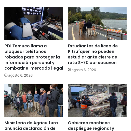
c
i
p
i
o
d
e
PDI Temuco llama a
Estudiantes de liceo de
P
bloquear teléfonos
Pitrufquen no pueden
u
robados para proteger la
estudiar ante cierre de
c
información personal y
ruta S-70 por socavon
ó
combatir el mercado ilegal
agosto 6, 2026
n
agosto 6, 2026
s
u
s
p
e
n
d
e
Ministerio de Agricultura
Gobierno mantiene
l
anuncia declaración de
despliegue regional y