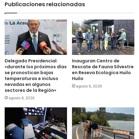
Publicaciones relacionadas
n
d
o
e
e
n
n
t
t
e
r
r
e
e
D
g
e
i
Delegado Presidencial:
Inauguran Centro de
p
o
«durante los próximos días
Rescate de Fauna Silvestre
o
n
se pronostican bajas
en Reseva Ecologica Huilo
r
a
temperaturas e incluso
Huilo
t
nevadas en algunos
l
agosto 6, 2026
sectores de la Región»
e
R
s
N
agosto 6, 2026
T
,
e
J
m
o
u
r
c
g
o
e