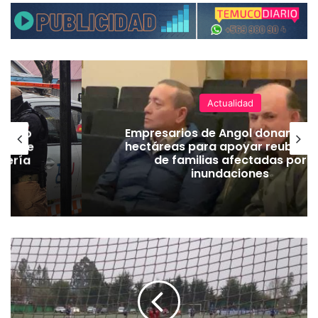
Actualidad
emuco
Empresarios de Angol donan cua
ión de
hectáreas para apoyar reubicac
dería
de familias afectadas por
inundaciones
I
m
p
r
e