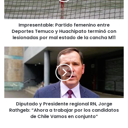
s
e
n
t
Impresentable: Partido femenino entre
a
Deportes Temuco y Huachipato terminó con
b
l
lesionadas por mal estado de la cancha M11
e
:
D
P
i
a
p
r
u
t
t
i
a
d
d
o
o
f
y
e
Diputado y Presidente regional RN, Jorge
P
m
Rathgeb: “Ahora a trabajar por los candidatos
r
e
e
de Chile Vamos en conjunto”
n
s
i
i