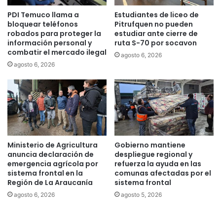
y
R
PDI Temuco llama a
Estudiantes de liceo de
H
a
bloquear teléfonos
Pitrufquen no pueden
u
t
robados para proteger la
estudiar ante cierre de
a
h
información personal y
ruta S-70 por socavon
c
g
combatir el mercado ilegal
agosto 6, 2026
h
e
agosto 6, 2026
i
b
p
:
a
“
t
A
o
h
t
o
e
r
r
a
Ministerio de Agricultura
Gobierno mantiene
m
a
anuncia declaración de
despliegue regional y
i
t
emergencia agrícola por
refuerza la ayuda en las
n
r
sistema frontal en la
comunas afectadas por el
ó
Región de La Araucanía
sistema frontal
a
c
b
agosto 6, 2026
agosto 5, 2026
o
a
n
j