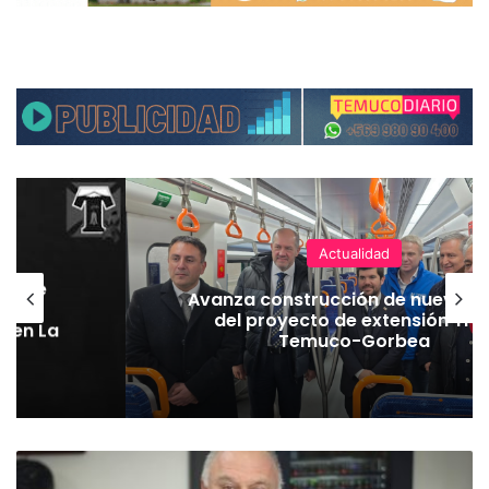
Actualidad
hoque
Avanza construcción de nuevas 
vaba
del proyecto de extensión Tre
o en La
Temuco-Gorbea
D
i