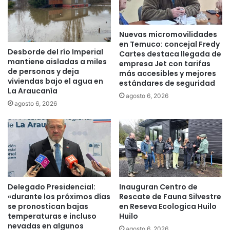
o
n
h
a
a
c
Nuevas micromovilidades
y
o
en Temuco: concejal Fredy
q
n
Desborde del río Imperial
Cartes destaca llegada de
u
u
mantiene aisladas a miles
empresa Jet con tarifas
ó
n
de personas y deja
más accesibles y mejores
r
c
viviendas bajo el agua en
estándares de seguridad
u
o
La Araucanía
agosto 6, 2026
m
m
agosto 6, 2026
n
p
i
u
s
t
i
a
q
d
u
o
i
r
e
Delegado Presidencial:
Inauguran Centro de
c
r
«durante los próximos días
Rescate de Fauna Silvestre
u
se pronostican bajas
en Reseva Ecologica Huilo
a
á
temperaturas e incluso
Huilo
p
n
nevadas en algunos
a
agosto 6, 2026
t