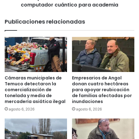
a
computador cuántico para academia
i
b
m
a
e
Publicaciones relacionadas
j
r
o
a
p
u
a
n
r
i
l
v
a
e
m
r
e
s
Cámaras municipales de
Empresarios de Angol
n
i
Temuco detectaron la
donan cuatro hectáreas
t
d
comercialización de
para apoyar reubicación
a
tonelada y media de
de familias afectadas por
a
r
mercadería asiática ilegal
inundaciones
d
i
c
agosto 6, 2026
agosto 6, 2026
o
h
:
i
"
l
N
e