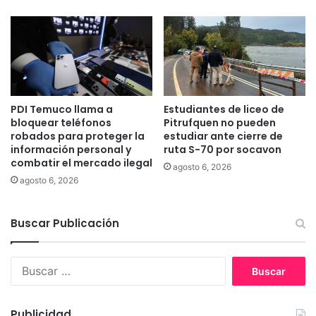
a
u
l
n
o
a
c
s
a
d
l
e
i
L
d
PDI Temuco llama a
Estudiantes de liceo de
a
bloquear teléfonos
Pitrufquen no pueden
a
A
robados para proteger la
estudiar ante cierre de
d
r
información personal y
ruta S-70 por socavon
d
a
combatir el mercado ilegal
e
agosto 6, 2026
u
agosto 6, 2026
L
c
a
a
b
n
Buscar Publicación
r
í
a
a
n
C
B
z
o
u
a
r
s
d
c
Publicidad