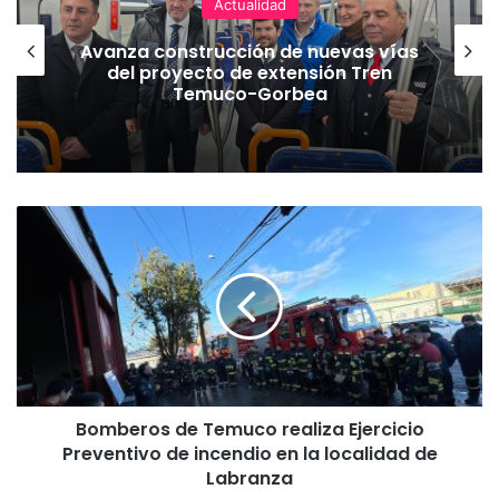
Actualidad
Avanza construcción de nuevas vías
del proyecto de extensión Tren
Temuco-Gorbea
B
o
m
b
e
r
o
s
d
Bomberos de Temuco realiza Ejercicio
e
Preventivo de incendio en la localidad de
T
e
Labranza
m