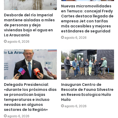
e
i
Nuevas micromovilidades
v
c
en Temuco: concejal Fredy
e
Desborde del río Imperial
a
Cartes destaca llegada de
mantiene aisladas a miles
n
empresa Jet con tarifas
s
de personas y deja
t
más accesibles y mejores
s
viviendas bajo el agua en
estándares de seguridad
i
e
La Araucanía
v
p
agosto 6, 2026
agosto 6, 2026
o
r
d
e
e
s
i
e
n
n
c
t
e
a
n
r
Delegado Presidencial:
Inauguran Centro de
d
á
«durante los próximos días
Rescate de Fauna Silvestre
i
e
se pronostican bajas
en Reseva Ecologica Huilo
o
n
temperaturas e incluso
Huilo
e
c
nevadas en algunos
agosto 6, 2026
n
sectores de la Región»
o
l
m
agosto 6, 2026