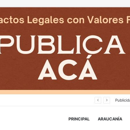
Deportes Temuco termina relación contractual con Arturo Sanhueza tras derrota ante Copiapó
Publicid
PRINCIPAL
ARAUCANÍA