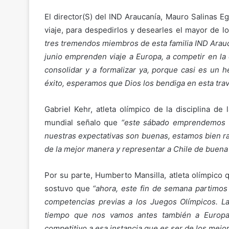
El director(S) del IND Araucanía, Mauro Salinas Eg
viaje, para despedirlos y desearles el mayor de l
tres tremendos miembros de esta familia IND Arauc
junio emprenden viaje a Europa, a competir en la d
consolidar y a formalizar ya, porque casi es un 
éxito, esperamos que Dios los bendiga en esta trav
Gabriel Kehr, atleta olímpico de la disciplina de
mundial señalo que
“este sábado emprendemos vi
nuestras expectativas son buenas, estamos bien r
de la mejor manera y representar a Chile de buena
Por su parte, Humberto Mansilla, atleta olímpico 
sostuvo que
“ahora, este fin de semana partimo
competencias previas a los Juegos Olímpicos. La
tiempo que nos vamos antes también a Europa
competitivo a esa instancia que es ser de los mejo