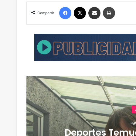
Facebook
X
Compartir por correo electrónico
Imprimir
Compartir
ag
de
Deportes Temuc