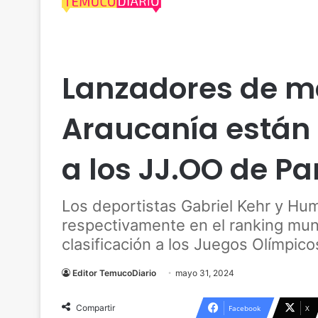
Actualidad
Araucanía
Deportes
Temuco
Lanzadores de ma
Araucanía están 
a los JJ.OO de Pa
Los deportistas Gabriel Kehr y Hum
respectivamente en el ranking mun
clasificación a los Juegos Olímpico
Editor TemucoDiario
mayo 31, 2024
Compartir
Facebook
X