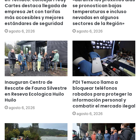
e
c
Cartes destaca llegada de
se pronostican bajas
i
empresa Jet con tarifas
temperaturas e incluso
o
n
más accesibles y mejores
nevadas en algunos
n
estándares de seguridad
sectores de la Región»
t
a
e
r
agosto 6, 2026
agosto 6, 2026
n
m
t
a
ó
c
r
o
o
r
b
t
o
a
Inauguran Centro de
PDI Temuco llama a
d
n
Rescate de Fauna Silvestre
bloquear teléfonos
e
t
en Reseva Ecologica Huilo
robados para proteger la
c
e
Huilo
información personal y
a
y
combatir el mercado ilegal
agosto 6, 2026
j
p
agosto 6, 2026
e
r
r
o
o
t
a
e