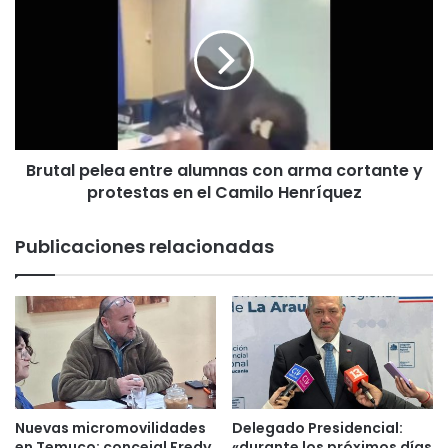
r
a
u
i
t
n
a
t
l
e
p
n
e
s
l
a
Brutal pelea entre alumnas con arma cortante y
e
m
protestas en el Camilo Henríquez
a
e
e
n
n
Publicaciones relacionadas
t
t
e
r
a
e
b
a
a
l
n
u
d
m
a
n
q
a
Nuevas micromovilidades
Delegado Presidencial:
u
s
en Temuco: concejal Fredy
«durante los próximos días