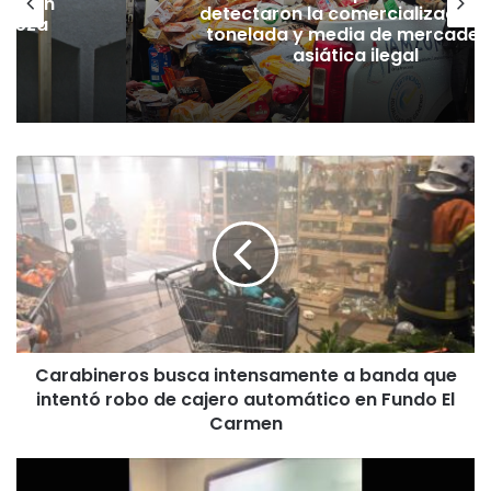
lación
detectaron la comercialización
hueza
tonelada y media de mercader
pó
asiática ilegal
C
a
r
a
b
i
n
e
r
Carabineros busca intensamente a banda que
o
intentó robo de cajero automático en Fundo El
s
b
Carmen
u
s
B
c