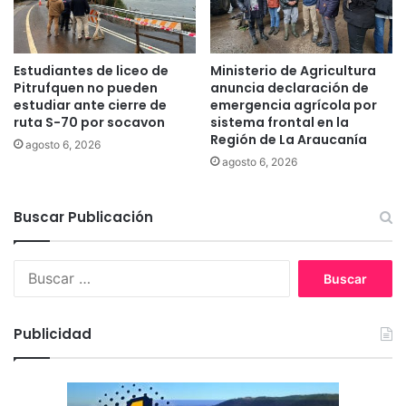
u
s
t
t
o
a
m
s
Estudiantes de liceo de
Ministerio de Agricultura
á
e
Pitrufquen no pueden
anuncia declaración de
t
n
estudiar ante cierre de
emergencia agrícola por
i
ruta S-70 por socavon
sistema frontal en la
e
c
Región de La Araucanía
l
agosto 6, 2026
o
C
agosto 6, 2026
e
a
n
m
F
Buscar Publicación
i
u
l
n
o
B
d
H
u
o
e
s
E
n
c
l
r
Publicidad
a
C
í
r
a
q
:
r
u
m