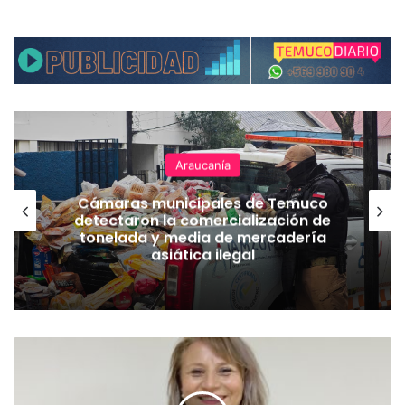
Araucanía
Cámaras municipales de Temuco
detectaron la comercialización de
tonelada y media de mercadería
asiática ilegal
A
c
t
u