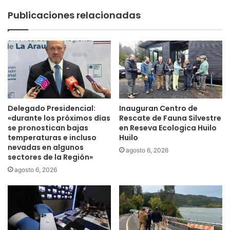
q
e
Publicaciones relacionadas
u
s
é
d
n
e
,
T
J
e
a
m
c
u
q
c
u
o
Delegado Presidencial:
Inauguran Centro de
e
h
«durante los próximos días
Rescate de Fauna Silvestre
l
a
se pronostican bajas
en Reseva Ecologica Huilo
i
temperaturas e incluso
Huilo
c
n
nevadas en algunos
e
agosto 6, 2026
sectores de la Región»
e
n
R
u
agosto 6, 2026
o
r
m
g
e
e
r
n
o
t