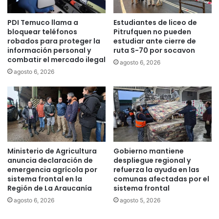
,
e
a
l
PDI Temuco llama a
Estudiantes de liceo de
n
l
bloquear teléfonos
Pitrufquen no pueden
u
a
robados para proteger la
estudiar ante cierre de
n
m
información personal y
ruta S-70 por socavon
c
a
combatir el mercado ilegal
agosto 6, 2026
i
d
agosto 6, 2026
a
o
q
a
u
a
e
c
v
t
a
i
a
v
l
a
Ministerio de Agricultura
Gobierno mantiene
a
r
anuncia declaración de
despliegue regional y
r
C
emergencia agrícola por
refuerza la ayuda en las
e
sistema frontal en la
comunas afectadas por el
o
e
Región de La Araucanía
sistema frontal
d
l
i
agosto 6, 2026
agosto 5, 2026
e
g
c