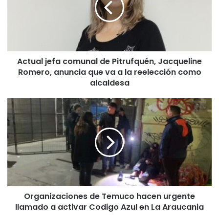
a
l
j
e
f
Actual jefa comunal de Pitrufquén, Jacqueline
a
Romero, anuncia que va a la reelección como
c
o
alcaldesa
m
u
O
n
r
a
g
l
a
d
n
e
i
P
z
i
a
t
c
r
Organizaciones de Temuco hacen urgente
i
u
llamado a activar Codigo Azul en La Araucania
o
f
n