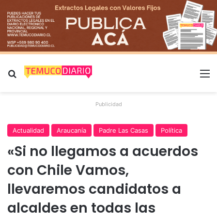
Buscar por
M
Publicidad
Actualidad
Araucanía
Padre Las Casas
Política
«Si no llegamos a acuerdos
con Chile Vamos,
llevaremos candidatos a
alcaldes en todas las