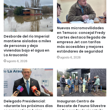
d
e
p
r
e
Nuevas micromovilidades
s
en Temuco: concejal Fredy
Desborde del río Imperial
u
Cartes destaca llegada de
mantiene aisladas a miles
n
empresa Jet con tarifas
de personas y deja
más accesibles y mejores
t
viviendas bajo el agua en
estándares de seguridad
o
La Araucanía
f
agosto 6, 2026
agosto 6, 2026
e
m
i
c
i
d
i
o
Delegado Presidencial:
Inauguran Centro de
o
«durante los próximos días
Rescate de Fauna Silvestre
c