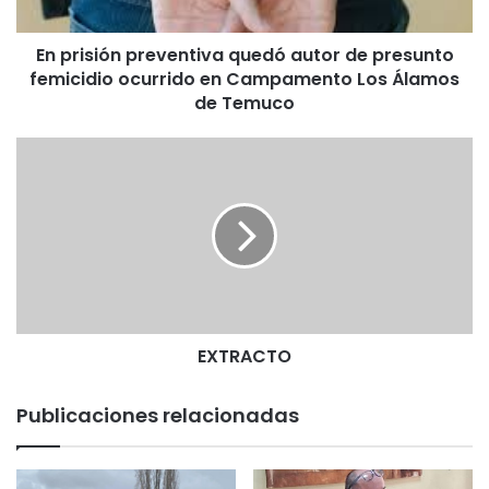
ó
n
En prisión preventiva quedó autor de presunto
p
femicidio ocurrido en Campamento Los Álamos
r
e
de Temuco
v
e
E
n
X
t
T
i
R
v
A
a
C
q
T
u
O
e
d
EXTRACTO
ó
a
Publicaciones relacionadas
u
t
o
r