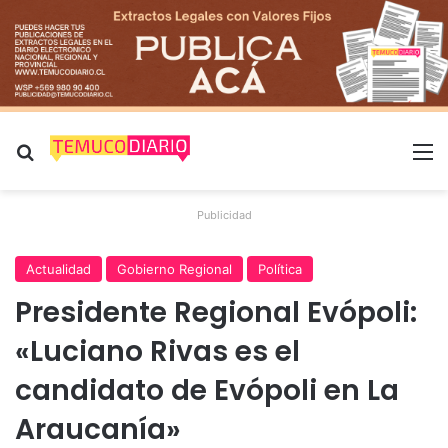
Buscar por
M
Publicidad
Actualidad
Gobierno Regional
Política
Presidente Regional Evópoli:
«Luciano Rivas es el
candidato de Evópoli en La
Araucanía»