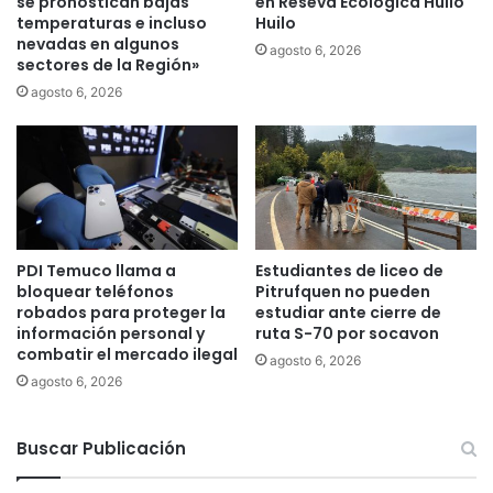
se pronostican bajas
en Reseva Ecologica Huilo
u
temperaturas e incluso
Huilo
r
nevadas en algunos
agosto 6, 2026
r
sectores de la Región»
i
agosto 6, 2026
d
o
e
n
C
a
m
PDI Temuco llama a
Estudiantes de liceo de
p
bloquear teléfonos
Pitrufquen no pueden
a
robados para proteger la
estudiar ante cierre de
m
información personal y
ruta S-70 por socavon
e
combatir el mercado ilegal
agosto 6, 2026
n
agosto 6, 2026
t
o
L
Buscar Publicación
o
s