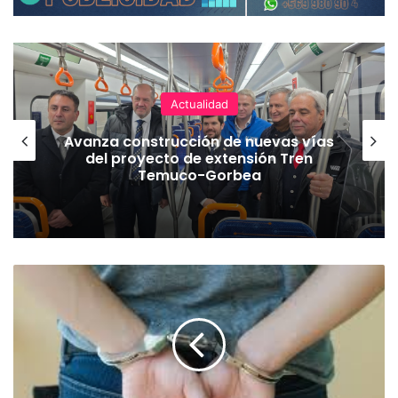
Actualidad
Avanza construcción de nuevas vías
del proyecto de extensión Tren
Temuco-Gorbea
E
n
p
r
i
s
i