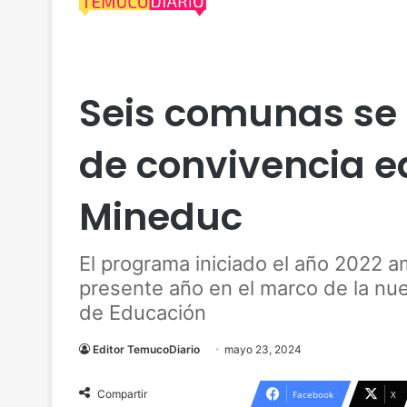
Actualidad
Araucanía
Cautín
Educación
Ma
Seis comunas s
de convivencia e
Mineduc
El programa iniciado el año 2022 am
presente año en el marco de la nuev
de Educación
Editor TemucoDiario
mayo 23, 2024
Compartir
Facebook
X