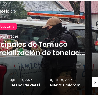
Noticias
Araucanía
osto 6, 2026
cipales de Temuco
cialización de tonelada
dería asiática ilegal
agosto 6, 2026
agosto 6, 2026
agosto 6,
Empresarios de Angol donan cuatro hectáreas para apoyar reubicación de familias afectadas por inundaciones
Desborde del río Imperial mantiene aisladas a miles de personas y deja viviendas bajo el agua en La Araucanía
Nuevas micromovilidades en Temuco: concejal Fredy Cartes destaca llegada de empresa Jet con tarifas más accesibles y mejores estándares de seguridad