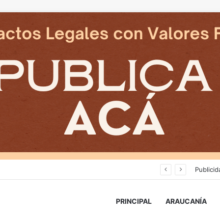
Cámaras municipales de Temuco detectaron la comercialización de tonelada y media de mercadería asiática ilegal
Publicid
PRINCIPAL
ARAUCANÍA