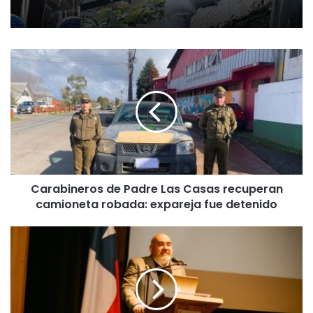
C
a
r
a
b
i
n
e
r
Carabineros de Padre Las Casas recuperan
o
camioneta robada: expareja fue detenido
s
d
e
S
P
e
a
r
d
v
r
i
e
c