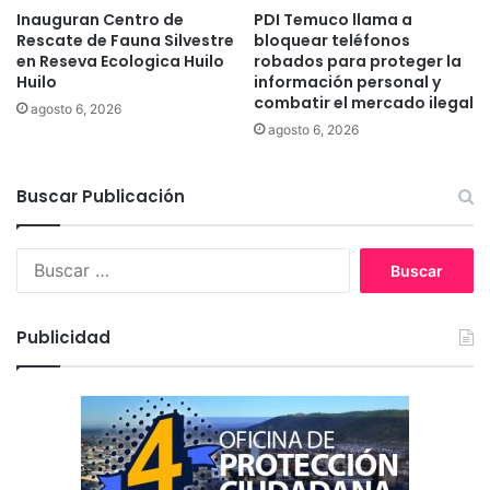
Inauguran Centro de
PDI Temuco llama a
e
p
Rescate de Fauna Silvestre
bloquear teléfonos
d
e
en Reseva Ecologica Huilo
robados para proteger la
e
r
Huilo
información personal y
t
a
combatir el mercado ilegal
agosto 6, 2026
e
e
agosto 6, 2026
n
n
i
c
d
i
Buscar Publicación
o
r
u
g
B
í
u
a
s
s
c
Publicidad
a
r
: