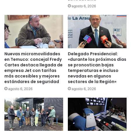
o
e
agosto 6, 2026
n
1
e
0
t
0
a
d
r
í
o
a
b
s
a
l
Nuevas micromovilidades
Delegado Presidencial:
d
o
en Temuco: concejal Fredy
«durante los próximos días
a
s
Cartes destaca llegada de
se pronostican bajas
:
t
empresa Jet con tarifas
temperaturas e incluso
e
i
más accesibles y mejores
nevadas en algunos
x
estándares de seguridad
sectores de la Región»
e
p
m
agosto 6, 2026
agosto 6, 2026
a
p
r
o
e
s
j
d
a
e
f
e
u
s