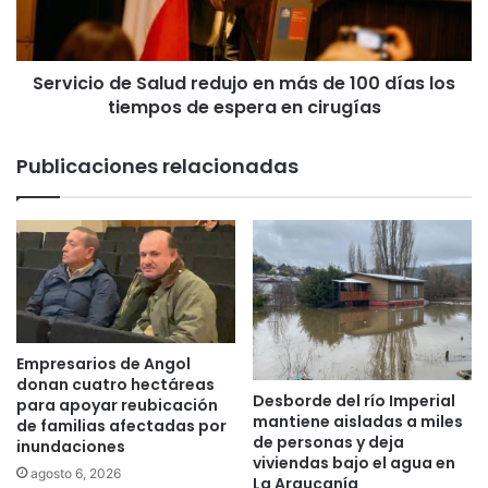
L
i
a
o
s
d
C
Servicio de Salud redujo en más de 100 días los
e
a
tiempos de espera en cirugías
S
s
a
a
l
Publicaciones relacionadas
s
u
r
d
e
r
c
e
u
d
p
u
e
j
r
o
a
e
Empresarios de Angol
n
n
donan cuatro hectáreas
Desborde del río Imperial
c
m
para apoyar reubicación
mantiene aisladas a miles
a
de familias afectadas por
á
de personas y deja
inundaciones
m
s
viviendas bajo el agua en
i
d
agosto 6, 2026
La Araucanía