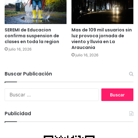
d
d
e
e
a
p
n
r
h
e
SEREMI de Educacion
Mas de 109 mil usuarios sin
e
s
confirma suspension de
luz provoca jornada de
l
i
clases en toda la region
viento y lluvia en La
a
d
Araucania
julio 16, 2026
d
i
julio 16, 2026
a
o
s
p
e
o
Buscar Publicación
d
r
e
a
s
B
b
o
u
u
c
s
s
i
c
o
Publicidad
a
a
s
l
r
e
t
:
x
r
u