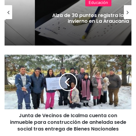
Educación
en
Alza de 30 puntos registra la PAE
 La
Invierno en La Araucania
J
u
n
t
a
d
e
V
e
Junta de Vecinos de Icalma cuenta con
c
inmueble para construcción de anhelada sede
i
n
social tras entrega de Bienes Nacionales
o