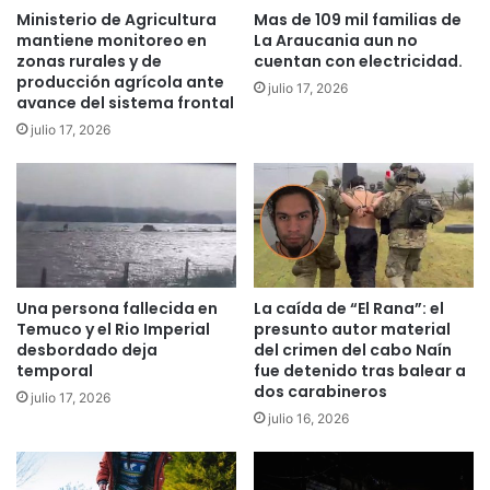
u
a
Ministerio de Agricultura
Mas de 109 mil familias de
e
l
mantiene monitoreo en
La Araucania aun no
b
f
zonas rurales y de
cuentan con electricidad.
l
producción agrícola ante
u
julio 17, 2026
e
avance del sistema frontal
e
p
c
julio 17, 2026
a
o
r
n
a
d
c
e
o
n
n
a
s
d
Una persona fallecida en
La caída de “El Rana”: el
t
o
Temuco y el Rio Imperial
presunto autor material
r
a
desbordado deja
del crimen del cabo Naín
u
1
temporal
fue detenido tras balear a
c
0
dos carabineros
julio 17, 2026
c
a
julio 16, 2026
i
ñ
ó
o
n
s