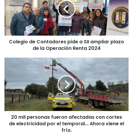
e
g
i
o
d
e
Colegio de Contadores pide a SII ampliar plazo
C
de la Operación Renta 2024
o
n
t
2
a
0
d
m
o
i
r
l
e
p
s
e
p
r
i
s
d
20 mil personas fueron afectadas con cortes
o
e
de electricidad por el temporal... Ahora viene el
n
a
a
frío.