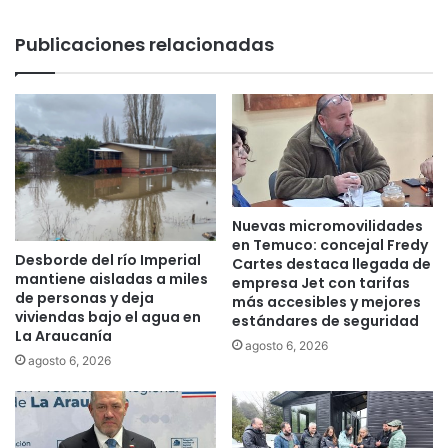
S
s
I
f
Publicaciones relacionadas
I
u
a
e
m
r
p
o
l
n
i
a
a
f
r
e
p
c
Nuevas micromovilidades
l
t
en Temuco: concejal Fredy
a
Desborde del río Imperial
a
Cartes destaca llegada de
mantiene aisladas a miles
z
d
empresa Jet con tarifas
de personas y deja
o
más accesibles y mejores
a
viviendas bajo el agua en
estándares de seguridad
d
s
La Araucanía
e
c
agosto 6, 2026
agosto 6, 2026
l
o
a
n
O
c
p
o
e