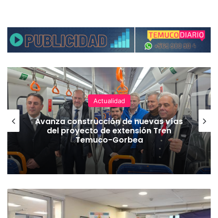
Actualidad
Avanza construcción de nuevas vías
del proyecto de extensión Tren
Temuco-Gorbea
C
o
l