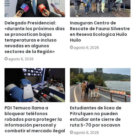
r
r
t
a
e
c
s
Delegado Presidencial:
Inauguran Centro de
i
d
«durante los próximos días
Rescate de Fauna Silvestre
ó
e
se pronostican bajas
en Reseva Ecologica Huilo
n
e
temperaturas e incluso
Huilo
R
l
nevadas en algunos
agosto 6, 2026
e
sectores de la Región»
e
n
c
agosto 6, 2026
t
t
a
r
2
i
0
c
2
i
4
d
a
PDI Temuco llama a
Estudiantes de liceo de
d
bloquear teléfonos
Pitrufquen no pueden
p
robados para proteger la
estudiar ante cierre de
o
información personal y
ruta S-70 por socavon
r
combatir el mercado ilegal
agosto 6, 2026
e