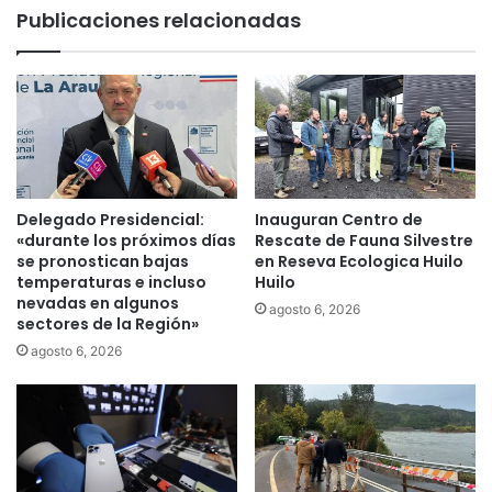
a
Publicaciones relacionadas
i
l
a
t
r
o
i
s
o
n
.
i
c
v
l
e
:
l
Delegado Presidencial:
Inauguran Centro de
“
e
«durante los próximos días
Rescate de Fauna Silvestre
C
s
se pronostican bajas
en Reseva Ecologica Huilo
r
d
temperaturas e incluso
Huilo
e
nevadas en algunos
e
agosto 6, 2026
sectores de la Región»
o
v
q
i
agosto 6, 2026
u
o
e
l
p
e
a
n
s
c
a
i