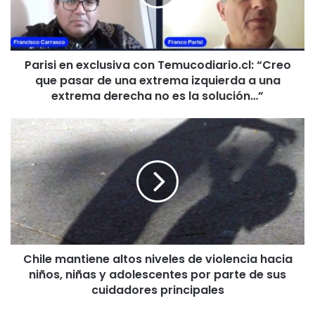
i
e
n
e
Parisi en exclusiva con Temucodiario.cl: “Creo
x
que pasar de una extrema izquierda a una
c
l
extrema derecha no es la solución…”
u
s
C
i
h
v
i
a
l
c
e
o
m
n
a
T
n
e
t
m
Chile mantiene altos niveles de violencia hacia
i
u
niños, niñas y adolescentes por parte de sus
e
c
n
cuidadores principales
o
e
d