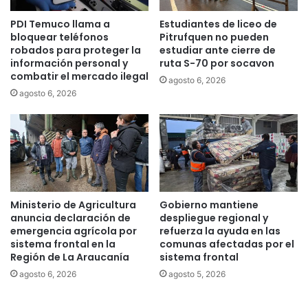
r
a
PDI Temuco llama a
Estudiantes de liceo de
d
h
bloquear teléfonos
Pitrufquen no pueden
e
a
robados para proteger la
estudiar ante cierre de
u
c
información personal y
ruta S-70 por socavon
n
i
combatir el mercado ilegal
agosto 6, 2026
a
a
agosto 6, 2026
e
n
x
i
t
ñ
r
o
e
s
m
,
a
n
i
i
Ministerio de Agricultura
Gobierno mantiene
z
ñ
anuncia declaración de
despliegue regional y
q
a
emergencia agrícola por
refuerza la ayuda en las
u
s
sistema frontal en la
comunas afectadas por el
i
Región de La Araucanía
sistema frontal
y
e
a
agosto 6, 2026
agosto 5, 2026
r
d
d
o