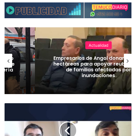
Actualidad
emuco
Empresarios de Angol donan cua
ión de
hectáreas para apoyar reubicac
dería
de familias afectadas por
inundaciones
P
a
r
i
s