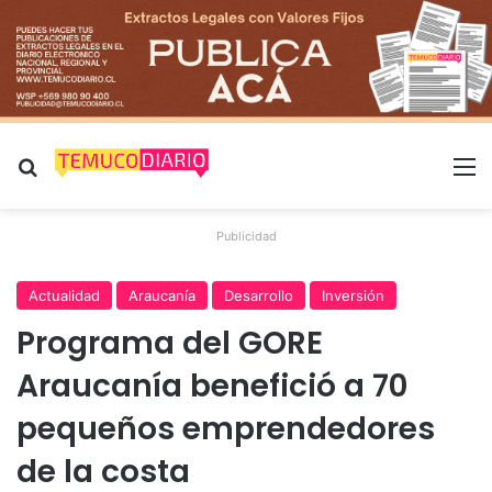
Buscar por
M
Publicidad
Actualidad
Araucanía
Desarrollo
Inversión
Programa del GORE
Araucanía benefició a 70
pequeños emprendedores
de la costa