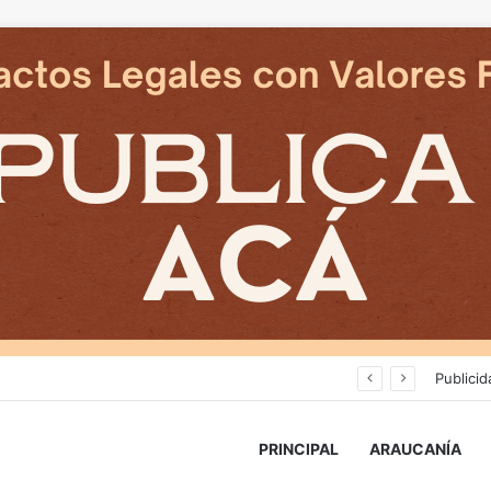
Delegado Presidencial: «durante los próximos días se pronostican bajas temperaturas e incluso nevadas en algunos sectores de la Región»
Publicid
PRINCIPAL
ARAUCANÍA