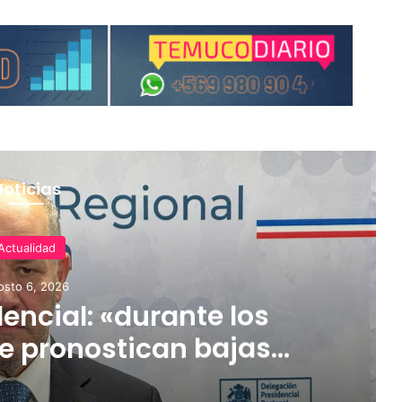
Noticias
Actualidad
osto 6, 2026
encial: «durante los
e pronostican bajas
 incluso nevadas en