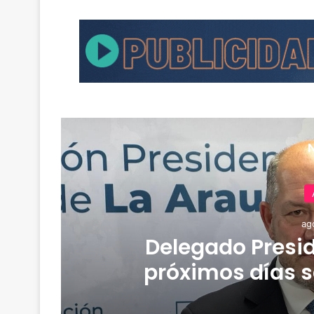
ag
Delegado Presid
e
próximos días s
y
temperaturas e