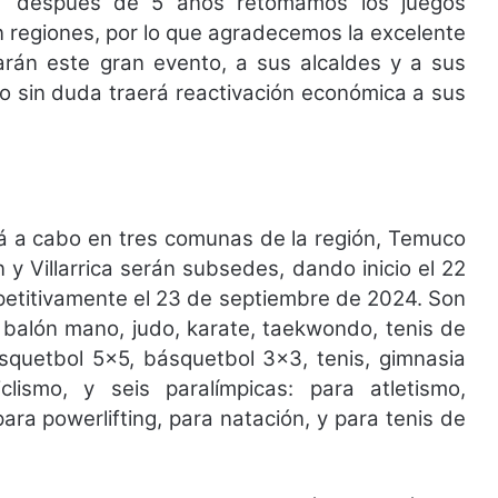
e: “después de 5 años retomamos los juegos
en regiones, por lo que agradecemos la excelente
arán este gran evento, a sus alcaldes y a sus
o sin duda traerá reactivación económica a sus
ará a cabo en tres comunas de la región, Temuco
y Villarrica serán subsedes, dando inicio el 22
etitivamente el 23 de septiembre de 2024. Son
, balón mano, judo, karate, taekwondo, tenis de
ásquetbol 5×5, básquetbol 3×3, tenis, gimnasia
lismo, y seis paralímpicas: para atletismo,
para powerlifting, para natación, y para tenis de