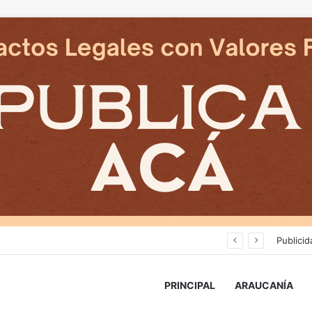
Cámaras municipales de Temuco detectaron la comercialización de tonelada y media de mercadería asiática ilegal
Publicid
PRINCIPAL
ARAUCANÍA